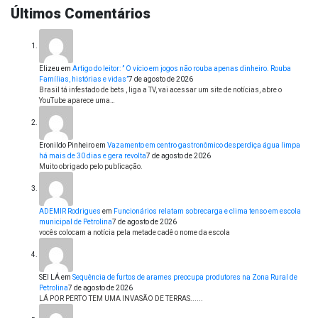
Últimos Comentários
Elizeu
em
Artigo do leitor: ” O vício em jogos não rouba apenas dinheiro. Rouba
Famílias, histórias e vidas”
7 de agosto de 2026
Brasil tá infestado de bets , liga a TV, vai acessar um site de notícias, abre o
YouTube aparece uma…
Eronildo Pinheiro
em
Vazamento em centro gastronômico desperdiça água limpa
há mais de 30 dias e gera revolta
7 de agosto de 2026
Muito obrigado pelo publicação.
ADEMIR Rodrigues
em
Funcionários relatam sobrecarga e clima tenso em escola
municipal de Petrolina
7 de agosto de 2026
vocês colocam a notícia pela metade cadê o nome da escola
SEI LÁ
em
Sequência de furtos de arames preocupa produtores na Zona Rural de
Petrolina
7 de agosto de 2026
LÁ POR PERTO TEM UMA INVASÃO DE TERRAS......