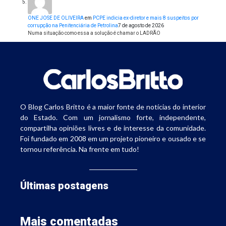
ONE JOSE DE OLIVEIRA
em
PCPE indicia ex-diretor e mais 8 suspeitos por
corrupção na Penitenciária de Petrolina
7 de agosto de 2026
Numa situação como essa a solução é chamar o LADRÃO
O Blog Carlos Britto é a maior fonte de notícias do interior
do Estado. Com um jornalismo forte, independente,
compartilha opiniões livres e de interesse da comunidade.
Foi fundado em 2008 em um projeto pioneiro e ousado e se
tornou referência. Na frente em tudo!
Últimas postagens
Mais comentadas