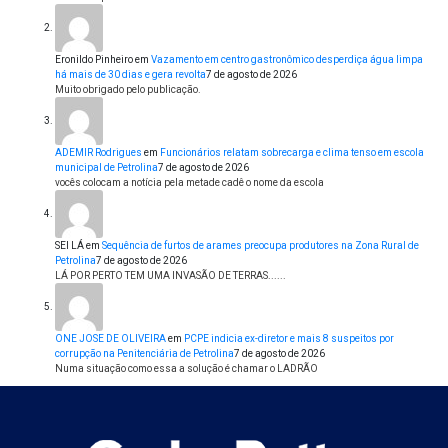
Eronildo Pinheiro
em
Vazamento em centro gastronômico desperdiça água limpa
há mais de 30 dias e gera revolta
7 de agosto de 2026
Muito obrigado pelo publicação.
ADEMIR Rodrigues
em
Funcionários relatam sobrecarga e clima tenso em escola
municipal de Petrolina
7 de agosto de 2026
vocês colocam a notícia pela metade cadê o nome da escola
SEI LÁ
em
Sequência de furtos de arames preocupa produtores na Zona Rural de
Petrolina
7 de agosto de 2026
LÁ POR PERTO TEM UMA INVASÃO DE TERRAS......
ONE JOSE DE OLIVEIRA
em
PCPE indicia ex-diretor e mais 8 suspeitos por
corrupção na Penitenciária de Petrolina
7 de agosto de 2026
Numa situação como essa a solução é chamar o LADRÃO