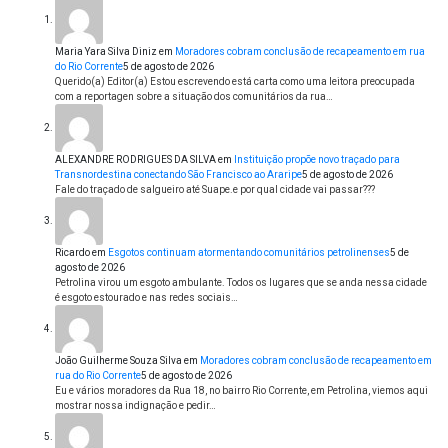
Maria Yara Silva Diniz
em
Moradores cobram conclusão de recapeamento em rua
do Rio Corrente
5 de agosto de 2026
Querido(a) Editor(a) Estou escrevendo está carta como uma leitora preocupada
com a reportagen sobre a situação dos comunitários da rua…
ALEXANDRE RODRIGUES DA SILVA
em
Instituição propõe novo traçado para
Transnordestina conectando São Francisco ao Araripe
5 de agosto de 2026
Fale do traçado de salgueiro até Suape.e por qual cidade vai passar???
Ricardo
em
Esgotos continuam atormentando comunitários petrolinenses
5 de
agosto de 2026
Petrolina virou um esgoto ambulante. Todos os lugares que se anda nessa cidade
é esgoto estourado e nas redes sociais…
João Guilherme Souza Silva
em
Moradores cobram conclusão de recapeamento em
rua do Rio Corrente
5 de agosto de 2026
Eu e vários moradores da Rua 18, no bairro Rio Corrente, em Petrolina, viemos aqui
mostrar nossa indignação e pedir…