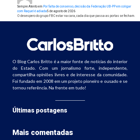
Sempre Atento
em
Por falta de consenso, decisão da Federação UB-PP em coligar
com Raquel é adiada
5 de agosto de 2026
O desespero do grupo FBC estar na cara, cada dia que passa as portas se fecham.
O Blog Carlos Britto é a maior fonte de notícias do interior
do Estado. Com um jornalismo forte, independente,
compartilha opiniões livres e de interesse da comunidade.
Foi fundado em 2008 em um projeto pioneiro e ousado e se
tornou referência. Na frente em tudo!
Últimas postagens
Mais comentadas