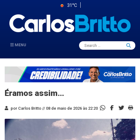
31°C
Search
MENU
Searc
for:
Éramos assim…
por Carlos Britto //
08 de maio de 2026 às 22:20