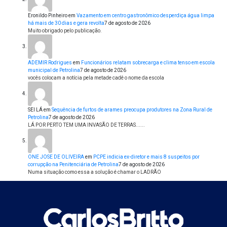
Eronildo Pinheiro
em
Vazamento em centro gastronômico desperdiça água limpa
há mais de 30 dias e gera revolta
7 de agosto de 2026
Muito obrigado pelo publicação.
ADEMIR Rodrigues
em
Funcionários relatam sobrecarga e clima tenso em escola
municipal de Petrolina
7 de agosto de 2026
vocês colocam a notícia pela metade cadê o nome da escola
SEI LÁ
em
Sequência de furtos de arames preocupa produtores na Zona Rural de
Petrolina
7 de agosto de 2026
LÁ POR PERTO TEM UMA INVASÃO DE TERRAS......
ONE JOSE DE OLIVEIRA
em
PCPE indicia ex-diretor e mais 8 suspeitos por
corrupção na Penitenciária de Petrolina
7 de agosto de 2026
Numa situação como essa a solução é chamar o LADRÃO