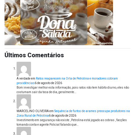
Últimos Comentários
A verdade
em
Ratos reaparecem na Orla de Petrolina e moradores cobram
providências
6 de agosto de 2026
Bom investigar melhor esta informação, pois ratos não tem hábito diurno, eles não
costumam sair da toca de dia, geralmente…
MARCELINO OLIVEIRA
em
Sequência de furtos de arames preocupa produtores na
Zona Rural de Petrolina
6 de agosto de 2026
Investimento em segurança não existe , Petrolina está jogado as cobras , facções
tomando conta e agente Policial falando que…