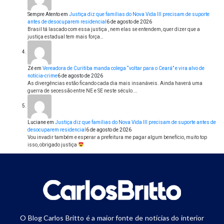
Sempre Atento
em
Justiça diz que famílias do Nova Vida III precisam de suporte
antes de desocuparem residencial
6 de agosto de 2026
Brasil tá lascado com essa justiça , nem elas se entendem, quer dizer que a
justiça estadual tem mais força…
Zé
em
Vereadora de Curitiba manda colega “voltar para o Ceará” e vira alvo de
notícia-crime
6 de agosto de 2026
As divergências estão ficando cada dia mais insanáveis. Ainda haverá uma
guerra de secessão entre NE e SE neste século.…
Luciane
em
Justiça diz que famílias do Nova Vida III precisam de suporte antes de
desocuparem residencial
6 de agosto de 2026
Vou invadir também e esperar a prefeitura me pagar algum benefício, muito top
isso, obrigado justiça
O Blog Carlos Britto é a maior fonte de notícias do interior