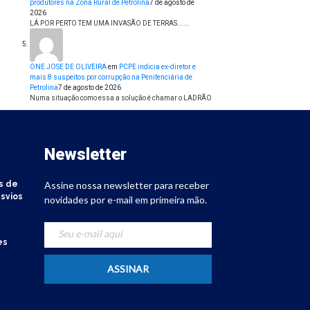
produtores na Zona Rural de Petrolina
7 de agosto de
2026
LÁ POR PERTO TEM UMA INVASÃO DE TERRAS......
ONE JOSE DE OLIVEIRA
em
PCPE indicia ex-diretor e
mais 8 suspeitos por corrupção na Penitenciária de
Petrolina
7 de agosto de 2026
Numa situação como essa a solução é chamar o LADRÃO
Newsletter
s de
Assine nossa newsletter para receber
svios
novidades por e-mail em primeira mão.
es