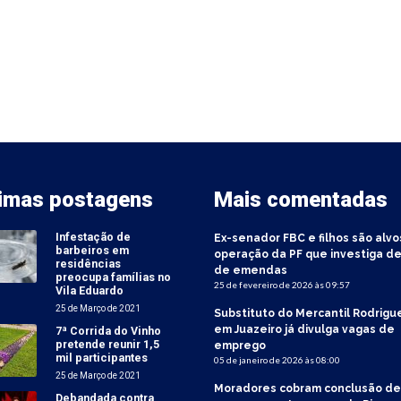
timas postagens
Mais comentadas
Infestação de
Ex-senador FBC e filhos são alvo
barbeiros em
operação da PF que investiga de
residências
de emendas
preocupa famílias no
25 de fevereiro de 2026 às 09:57
Vila Eduardo
25 de Março de 2021
Substituto do Mercantil Rodrigu
em Juazeiro já divulga vagas de
7ª Corrida do Vinho
pretende reunir 1,5
emprego
mil participantes
05 de janeiro de 2026 às 08:00
25 de Março de 2021
Moradores cobram conclusão de
Debandada contra