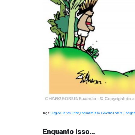
Tags:
Blog do Carlos Britto
,
enquanto isso
,
Governo Federal
,
Indíge
Enquanto isso…