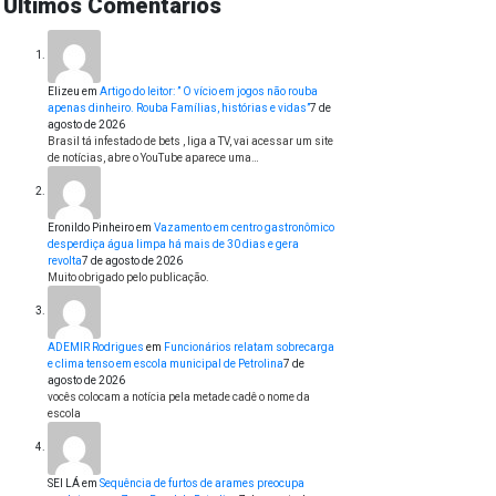
Últimos Comentários
Elizeu
em
Artigo do leitor: ” O vício em jogos não rouba
apenas dinheiro. Rouba Famílias, histórias e vidas”
7 de
agosto de 2026
Brasil tá infestado de bets , liga a TV, vai acessar um site
de notícias, abre o YouTube aparece uma…
Eronildo Pinheiro
em
Vazamento em centro gastronômico
desperdiça água limpa há mais de 30 dias e gera
revolta
7 de agosto de 2026
Muito obrigado pelo publicação.
ADEMIR Rodrigues
em
Funcionários relatam sobrecarga
e clima tenso em escola municipal de Petrolina
7 de
agosto de 2026
vocês colocam a notícia pela metade cadê o nome da
escola
SEI LÁ
em
Sequência de furtos de arames preocupa