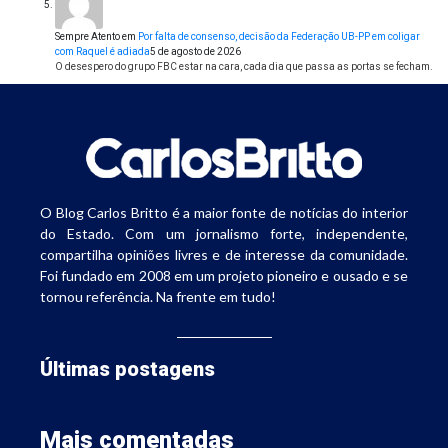
Sempre Atento
em
Por falta de consenso, decisão da Federação UB-PP em coligar
com Raquel é adiada
5 de agosto de 2026
O desespero do grupo FBC estar na cara, cada dia que passa as portas se fecham.
O Blog Carlos Britto é a maior fonte de notícias do interior
do Estado. Com um jornalismo forte, independente,
compartilha opiniões livres e de interesse da comunidade.
Foi fundado em 2008 em um projeto pioneiro e ousado e se
tornou referência. Na frente em tudo!
Últimas postagens
Mais comentadas