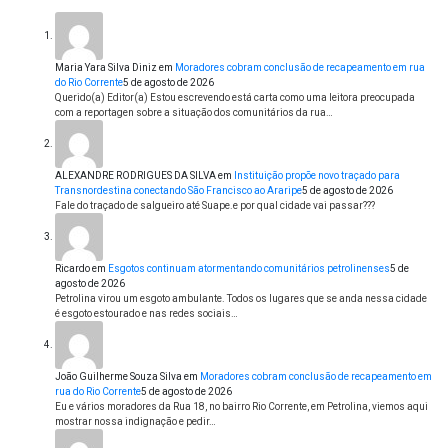
Maria Yara Silva Diniz
em
Moradores cobram conclusão de recapeamento em rua
do Rio Corrente
5 de agosto de 2026
Querido(a) Editor(a) Estou escrevendo está carta como uma leitora preocupada
com a reportagen sobre a situação dos comunitários da rua…
ALEXANDRE RODRIGUES DA SILVA
em
Instituição propõe novo traçado para
Transnordestina conectando São Francisco ao Araripe
5 de agosto de 2026
Fale do traçado de salgueiro até Suape.e por qual cidade vai passar???
Ricardo
em
Esgotos continuam atormentando comunitários petrolinenses
5 de
agosto de 2026
Petrolina virou um esgoto ambulante. Todos os lugares que se anda nessa cidade
é esgoto estourado e nas redes sociais…
João Guilherme Souza Silva
em
Moradores cobram conclusão de recapeamento em
rua do Rio Corrente
5 de agosto de 2026
Eu e vários moradores da Rua 18, no bairro Rio Corrente, em Petrolina, viemos aqui
mostrar nossa indignação e pedir…