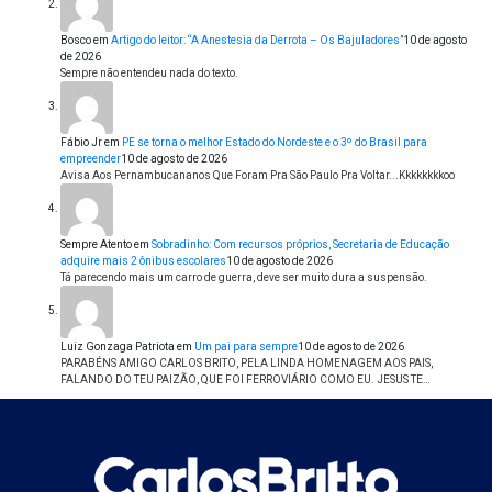
Bosco
em
Artigo do leitor: “A Anestesia da Derrota – Os Bajuladores”
10 de agosto
de 2026
Sempre não entendeu nada do texto.
Fábio Jr
em
PE se torna o melhor Estado do Nordeste e o 3º do Brasil para
empreender
10 de agosto de 2026
Avisa Aos Pernambucananos Que Foram Pra São Paulo Pra Voltar...Kkkkkkkkoo
Sempre Atento
em
Sobradinho: Com recursos próprios, Secretaria de Educação
adquire mais 2 ônibus escolares
10 de agosto de 2026
Tá parecendo mais um carro de guerra, deve ser muito dura a suspensão.
Luiz Gonzaga Patriota
em
Um pai para sempre
10 de agosto de 2026
PARABÉNS AMIGO CARLOS BRITO, PELA LINDA HOMENAGEM AOS PAIS,
FALANDO DO TEU PAIZÃO, QUE FOI FERROVIÁRIO COMO EU. JESUS TE…