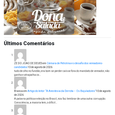
Últimos Comentários
ZE DO JOAO DE DEUES
em
Câmara de Petrolina e o desafio dos vereadores-
candidatos
10 de agosto de 2026
tudo de olho no fundão, era bom se perder caísse fora do mandato de vereador, não
ganha e atrapalha os…
Branca
em
Artigo do leitor: “A Anestesia da Derrota – Os Bajuladores”
10 de agosto
de 2026
A palavra política e eleição no Brasil, nos faz lembrar de uma outra: corrupção.
Consciência, a maioria tem, o difícil…