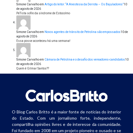
Simone Carvalho
em
Artigo do leitor: “A Anestesia da Derrota – Os Bajuladores”
10
de agosto de 2026
PeTista sofre da síndrome de Estocolmo
Simone Carvalho
em
Novos agentes de trânsito de Petrolina são empossados
10 de
agosto de 2026
Essa posse aconteceu há uma semana!
Simone Carvalho
em
Câmara de Petrolina e o desafio dos vereadores-candidatos
10
de agosto de 2026
Quem é Gilmar Santos??
O Blog Carlos Britto é a maior fonte de notícias do interior
do Estado. Com um jornalismo forte, independente,
compartilha opiniões livres e de interesse da comunidade.
Foi fundado em 2008 em um projeto pioneiro e ousado e se