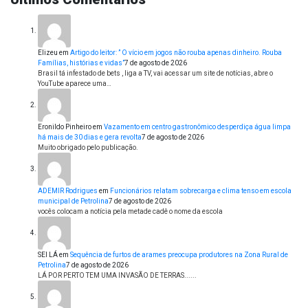
Elizeu
em
Artigo do leitor: ” O vício em jogos não rouba apenas dinheiro. Rouba
Famílias, histórias e vidas”
7 de agosto de 2026
Brasil tá infestado de bets , liga a TV, vai acessar um site de notícias, abre o
YouTube aparece uma…
Eronildo Pinheiro
em
Vazamento em centro gastronômico desperdiça água limpa
há mais de 30 dias e gera revolta
7 de agosto de 2026
Muito obrigado pelo publicação.
ADEMIR Rodrigues
em
Funcionários relatam sobrecarga e clima tenso em escola
municipal de Petrolina
7 de agosto de 2026
vocês colocam a notícia pela metade cadê o nome da escola
SEI LÁ
em
Sequência de furtos de arames preocupa produtores na Zona Rural de
Petrolina
7 de agosto de 2026
LÁ POR PERTO TEM UMA INVASÃO DE TERRAS......