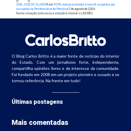
ONE JOSE DE OLIVEIRA
em
PCPE indicia ex-diretor e mais 8 suspeitos por
corrupção na Penitenciária de Petrolina
7 de agosto de 2026
Numa situação como essa a solução é chamar o LADRÃO
O Blog Carlos Britto é a maior fonte de notícias do interior
do Estado. Com um jornalismo forte, independente,
compartilha opiniões livres e de interesse da comunidade.
Foi fundado em 2008 em um projeto pioneiro e ousado e se
tornou referência. Na frente em tudo!
Últimas postagens
Mais comentadas