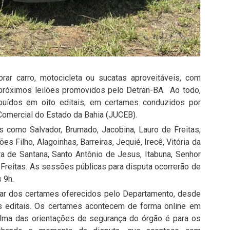
r carro, motocicleta ou sucatas aproveitáveis, com
s próximos leilões promovidos pelo Detran-BA. Ao todo,
ribuídos em oito editais, em certames conduzidos por
 Comercial do Estado da Bahia (JUCEB).
 como Salvador, Brumado, Jacobina, Lauro de Freitas,
s Filho, Alagoinhas, Barreiras, Jequié, Irecê, Vitória da
ra de Santana, Santo Antônio de Jesus, Itabuna, Senhor
e Freitas. As sessões públicas para disputa ocorrerão de
 9h.
ipar dos certames oferecidos pelo Departamento, desde
s editais. Os certames acontecem de forma online em
. Uma das orientações de segurança do órgão é para os