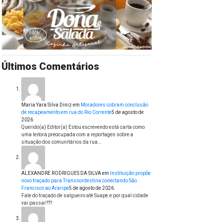
Últimos Comentários
Maria Yara Silva Diniz
em
Moradores cobram conclusão
de recapeamento em rua do Rio Corrente
5 de agosto de
2026
Querido(a) Editor(a) Estou escrevendo está carta como
uma leitora preocupada com a reportagen sobre a
situação dos comunitários da rua…
ALEXANDRE RODRIGUES DA SILVA
em
Instituição propõe
novo traçado para Transnordestina conectando São
Francisco ao Araripe
5 de agosto de 2026
Fale do traçado de salgueiro até Suape.e por qual cidade
vai passar???