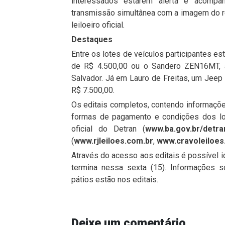
interessados estarem alerta e acomp
transmissão simultânea com a imagem do r
leiloeiro oficial.
Destaques
Entre os lotes de veículos participantes e
de R$ 4.500,00 ou o Sandero ZEN16MT, a
Salvador. Já em Lauro de Freitas, um Jeep
R$ 7.500,00.
Os editais completos, contendo informações
formas de pagamento e condições dos lo
oficial do Detran (
www.ba.gov.br/detra
(
www.rjleiloes.com.br
,
www.cravoleiloes
Através do acesso aos editais é possível id
termina nessa sexta (15). Informações 
pátios estão nos editais.
Deixe um comentário