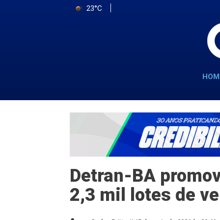
23°C
HOM
Detran-BA promov
2,3 mil lotes de v