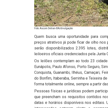
Foto: Ascom Detran-BA/divulgação
Quem busca uma oportunidade para compra
preços atrativos já pode ficar de olho no
serão disponibilizados 2.395 lotes, dist
leiloeiros oficiais credenciados pela Junta
Os leilões contemplam ao todo 23 cidades
Eunápolis, Paulo Afonso, Porto Seguro, Simõe
Conquista, Guanambi, Ilhéus, Camaçari, Fei
do Bonfim, Itaberaba, Serrinha e Teixeira d
forma totalmente online, sempre a partir das
Pessoas físicas e jurídicas podem partic
que preencham os requisitos contidos no
datas e horários disponíveis nos editais