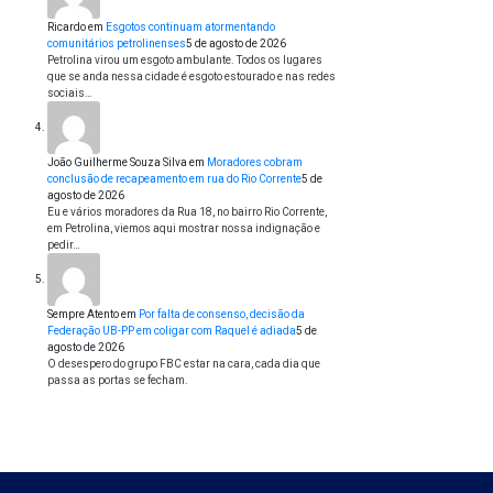
Ricardo
em
Esgotos continuam atormentando
comunitários petrolinenses
5 de agosto de 2026
Petrolina virou um esgoto ambulante. Todos os lugares
que se anda nessa cidade é esgoto estourado e nas redes
sociais…
João Guilherme Souza Silva
em
Moradores cobram
conclusão de recapeamento em rua do Rio Corrente
5 de
agosto de 2026
Eu e vários moradores da Rua 18, no bairro Rio Corrente,
em Petrolina, viemos aqui mostrar nossa indignação e
pedir…
Sempre Atento
em
Por falta de consenso, decisão da
Federação UB-PP em coligar com Raquel é adiada
5 de
agosto de 2026
O desespero do grupo FBC estar na cara, cada dia que
passa as portas se fecham.