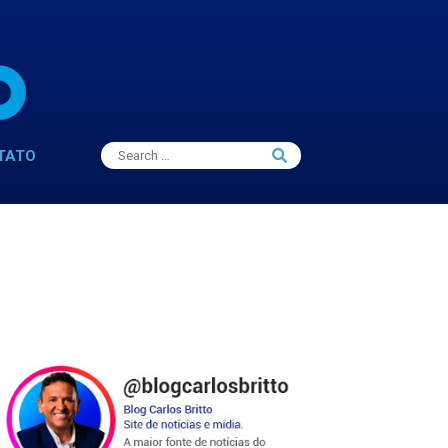
Search
TATO
Search
for: