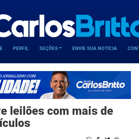
E
PERFIL
SEÇÕES
ENVIE SUA NOTÍCIA
CON
e leilões com mais de
eículos