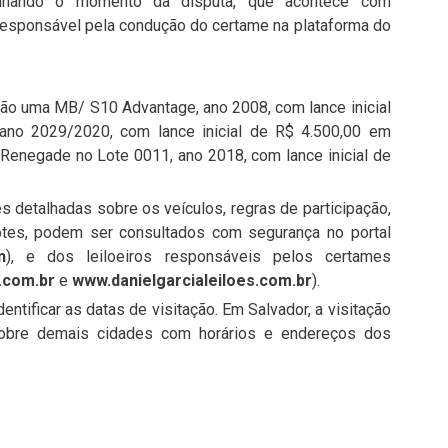
anhando o momento da disputa, que acontece com
esponsável pela condução do certame na plataforma do
stão uma MB/ S10 Advantage, ano 2008, com lance inicial
no 2029/2020, com lance inicial de R$ 4.500,00 em
 Renegade no Lote 0011, ano 2018, com lance inicial de
 detalhadas sobre os veículos, regras de participação,
tes, podem ser consultados com segurança no portal
n
), e dos leiloeiros responsáveis pelos certames
.com.br
e
www.danielgarcialeiloes.com.br
).
entificar as datas de visitação. Em Salvador, a visitação
sobre demais cidades com horários e endereços dos