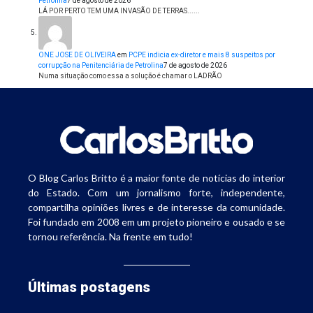
Petrolina
7 de agosto de 2026
LÁ POR PERTO TEM UMA INVASÃO DE TERRAS......
ONE JOSE DE OLIVEIRA
em
PCPE indicia ex-diretor e mais 8 suspeitos por
corrupção na Penitenciária de Petrolina
7 de agosto de 2026
Numa situação como essa a solução é chamar o LADRÃO
O Blog Carlos Britto é a maior fonte de notícias do interior
do Estado. Com um jornalismo forte, independente,
compartilha opiniões livres e de interesse da comunidade.
Foi fundado em 2008 em um projeto pioneiro e ousado e se
tornou referência. Na frente em tudo!
Últimas postagens