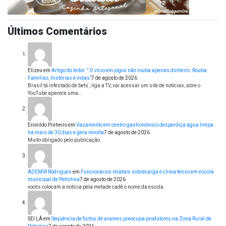
Últimos Comentários
Elizeu
em
Artigo do leitor: ” O vício em jogos não rouba apenas dinheiro. Rouba
Famílias, histórias e vidas”
7 de agosto de 2026
Brasil tá infestado de bets , liga a TV, vai acessar um site de notícias, abre o
YouTube aparece uma…
Eronildo Pinheiro
em
Vazamento em centro gastronômico desperdiça água limpa
há mais de 30 dias e gera revolta
7 de agosto de 2026
Muito obrigado pelo publicação.
ADEMIR Rodrigues
em
Funcionários relatam sobrecarga e clima tenso em escola
municipal de Petrolina
7 de agosto de 2026
vocês colocam a notícia pela metade cadê o nome da escola
SEI LÁ
em
Sequência de furtos de arames preocupa produtores na Zona Rural de