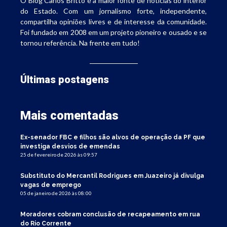
O Blog Carlos Britto é a maior fonte de notícias do interior
do Estado. Com um jornalismo forte, independente,
compartilha opiniões livres e de interesse da comunidade.
Foi fundado em 2008 em um projeto pioneiro e ousado e se
tornou referência. Na frente em tudo!
Últimas postagens
Mais comentadas
Ex-senador FBC e filhos são alvos de operação da PF que
investiga desvios de emendas
25 de fevereiro de 2026 às 09:57
Substituto do Mercantil Rodrigues em Juazeiro já divulga
vagas de emprego
05 de janeiro de 2026 às 08:00
Moradores cobram conclusão de recapeamento em rua
do Rio Corrente