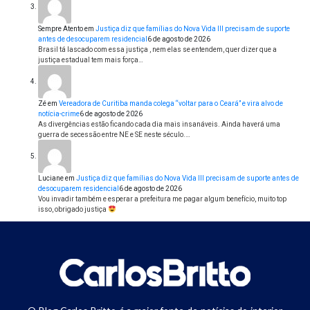
Sempre Atento
em
Justiça diz que famílias do Nova Vida III precisam de suporte
antes de desocuparem residencial
6 de agosto de 2026
Brasil tá lascado com essa justiça , nem elas se entendem, quer dizer que a
justiça estadual tem mais força…
Zé
em
Vereadora de Curitiba manda colega “voltar para o Ceará” e vira alvo de
notícia-crime
6 de agosto de 2026
As divergências estão ficando cada dia mais insanáveis. Ainda haverá uma
guerra de secessão entre NE e SE neste século.…
Luciane
em
Justiça diz que famílias do Nova Vida III precisam de suporte antes de
desocuparem residencial
6 de agosto de 2026
Vou invadir também e esperar a prefeitura me pagar algum benefício, muito top
isso, obrigado justiça