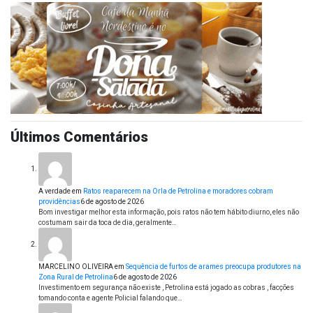
Últimos Comentários
A verdade
em
Ratos reaparecem na Orla de Petrolina e moradores cobram
providências
6 de agosto de 2026
Bom investigar melhor esta informação, pois ratos não tem hábito diurno, eles não
costumam sair da toca de dia, geralmente…
MARCELINO OLIVEIRA
em
Sequência de furtos de arames preocupa produtores na
Zona Rural de Petrolina
6 de agosto de 2026
Investimento em segurança não existe , Petrolina está jogado as cobras , facções
tomando conta e agente Policial falando que…