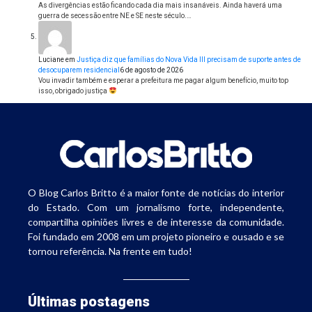
As divergências estão ficando cada dia mais insanáveis. Ainda haverá uma
guerra de secessão entre NE e SE neste século.…
Luciane
em
Justiça diz que famílias do Nova Vida III precisam de suporte antes de
desocuparem residencial
6 de agosto de 2026
Vou invadir também e esperar a prefeitura me pagar algum benefício, muito top
isso, obrigado justiça
O Blog Carlos Britto é a maior fonte de notícias do interior
do Estado. Com um jornalismo forte, independente,
compartilha opiniões livres e de interesse da comunidade.
Foi fundado em 2008 em um projeto pioneiro e ousado e se
tornou referência. Na frente em tudo!
Últimas postagens