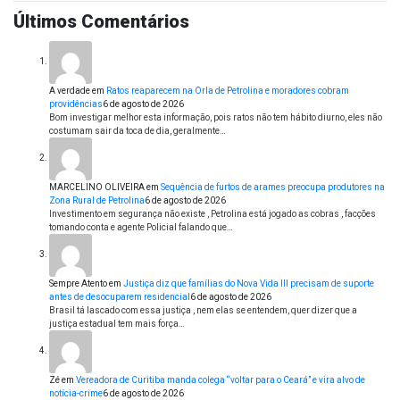
Últimos Comentários
A verdade
em
Ratos reaparecem na Orla de Petrolina e moradores cobram
providências
6 de agosto de 2026
Bom investigar melhor esta informação, pois ratos não tem hábito diurno, eles não
costumam sair da toca de dia, geralmente…
MARCELINO OLIVEIRA
em
Sequência de furtos de arames preocupa produtores na
Zona Rural de Petrolina
6 de agosto de 2026
Investimento em segurança não existe , Petrolina está jogado as cobras , facções
tomando conta e agente Policial falando que…
Sempre Atento
em
Justiça diz que famílias do Nova Vida III precisam de suporte
antes de desocuparem residencial
6 de agosto de 2026
Brasil tá lascado com essa justiça , nem elas se entendem, quer dizer que a
justiça estadual tem mais força…
Zé
em
Vereadora de Curitiba manda colega “voltar para o Ceará” e vira alvo de
notícia-crime
6 de agosto de 2026