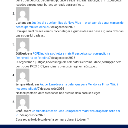
Olha o desperdício de dinheiro público, saúde lascada, educação um lixo, esgotos
jogados em qualquer buraco correndo para os rios,…
Luciane
em
Justiça diz que famílias do Nova Vida III precisam de suporte antes de
desocuparem residencial
7 de agosto de 2026
Bom que em 3 meses vamos poder alugar algumas dessas casas igual a 60% das
casas que foi dada a…
Edilberto
em
PCPE indicia ex-diretor e mais 8 suspeitos por corrupção na
Penitenciária de Petrolina
7 de agosto de 2026
Se o "governo e justiça", não conseguem combater a criminalidade, corrupção nem
dentro dos PRESIDIOS, marginais presos, imaginem nós, que…
Sempre Atento
em
Raquel Lyra descarta palanque para Mendonça Filho: “Não é
nosso candidato”
7 de agosto de 2026
No meu ponto de vista Mendonça não precisa dela para se eleger.
Confuso
em
Candidato a vice de João Campos tem maior declaração de bens em
PE
7 de agosto de 2026
Essa redação do blog deveria ser mais clara, é tudo mil?