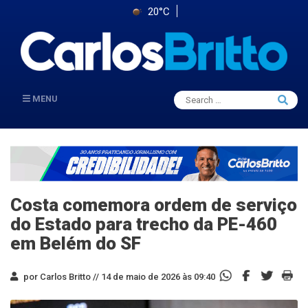
20°C
Search
MENU
Searc
for:
Costa comemora ordem de serviço
do Estado para trecho da PE-460
em Belém do SF
por Carlos Britto //
14 de maio de 2026 às 09:40