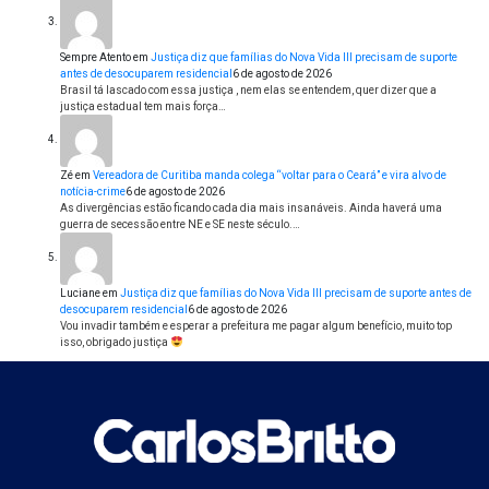
Sempre Atento
em
Justiça diz que famílias do Nova Vida III precisam de suporte
antes de desocuparem residencial
6 de agosto de 2026
Brasil tá lascado com essa justiça , nem elas se entendem, quer dizer que a
justiça estadual tem mais força…
Zé
em
Vereadora de Curitiba manda colega “voltar para o Ceará” e vira alvo de
notícia-crime
6 de agosto de 2026
As divergências estão ficando cada dia mais insanáveis. Ainda haverá uma
guerra de secessão entre NE e SE neste século.…
Luciane
em
Justiça diz que famílias do Nova Vida III precisam de suporte antes de
desocuparem residencial
6 de agosto de 2026
Vou invadir também e esperar a prefeitura me pagar algum benefício, muito top
isso, obrigado justiça