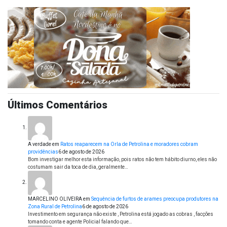
Últimos Comentários
A verdade
em
Ratos reaparecem na Orla de Petrolina e moradores cobram
providências
6 de agosto de 2026
Bom investigar melhor esta informação, pois ratos não tem hábito diurno, eles não
costumam sair da toca de dia, geralmente…
MARCELINO OLIVEIRA
em
Sequência de furtos de arames preocupa produtores na
Zona Rural de Petrolina
6 de agosto de 2026
Investimento em segurança não existe , Petrolina está jogado as cobras , facções
tomando conta e agente Policial falando que…