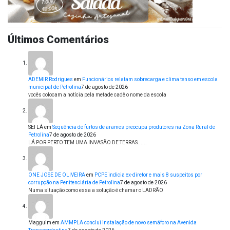
Últimos Comentários
ADEMIR Rodrigues
em
Funcionários relatam sobrecarga e clima tenso em escola
municipal de Petrolina
7 de agosto de 2026
vocês colocam a notícia pela metade cadê o nome da escola
SEI LÁ
em
Sequência de furtos de arames preocupa produtores na Zona Rural de
Petrolina
7 de agosto de 2026
LÁ POR PERTO TEM UMA INVASÃO DE TERRAS......
ONE JOSE DE OLIVEIRA
em
PCPE indicia ex-diretor e mais 8 suspeitos por
corrupção na Penitenciária de Petrolina
7 de agosto de 2026
Numa situação como essa a solução é chamar o LADRÃO
Magguim
em
AMMPLA conclui instalação de novo semáforo na Avenida