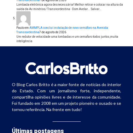
Transnordestina
7 de agosto de 2026
Lombada eletrônica agora desnecessária! Melhor retirar e colocar na altura da
saída da Av minérios/ Transnordestina - Dom Avelar... Salvar…
Paulo
em
AMMPLA conclui instalação de novo semáforo na Avenida
Transnordestina
7 de agosto de 2026
Um redutor de velocidade uma lombadas e um cemafaro todos juntos,muita
inteligência
O Blog Carlos Britto é a maior fonte de notícias do interior
do Estado. Com um jornalismo forte, independente,
compartilha opiniões livres e de interesse da comunidade.
Foi fundado em 2008 em um projeto pioneiro e ousado e se
tornou referência. Na frente em tudo!
Últimas postagens