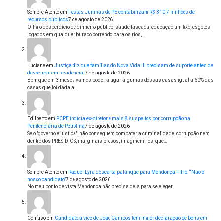
Sempre Atento
em
Festas Juninas de PE contabilizam R$ 310,7 milhões de
recursos públicos
7 de agosto de 2026
Olha o desperdício de dinheiro público, saúde lascada, educação um lixo, esgotos
jogados em qualquer buraco correndo para os rios,…
Luciane
em
Justiça diz que famílias do Nova Vida III precisam de suporte antes de
desocuparem residencial
7 de agosto de 2026
Bom que em 3 meses vamos poder alugar algumas dessas casas igual a 60% das
casas que foi dada a…
Edilberto
em
PCPE indicia ex-diretor e mais 8 suspeitos por corrupção na
Penitenciária de Petrolina
7 de agosto de 2026
Se o "governo e justiça", não conseguem combater a criminalidade, corrupção nem
dentro dos PRESIDIOS, marginais presos, imaginem nós, que…
Sempre Atento
em
Raquel Lyra descarta palanque para Mendonça Filho: “Não é
nosso candidato”
7 de agosto de 2026
No meu ponto de vista Mendonça não precisa dela para se eleger.
Confuso
em
Candidato a vice de João Campos tem maior declaração de bens em