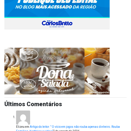
Últimos Comentários
Elizeu
em
Artigo do leitor: ” O vício em jogos não rouba apenas dinheiro. Rouba