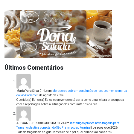
Últimos Comentários
Maria Yara Silva Diniz
em
Moradores cobram conclusão de recapeamento em rua
do Rio Corrente
5 de agosto de 2026
Querido(a) Editor(a) Estou escrevendo está carta como uma leitora preocupada
com a reportagen sobre a situação dos comunitários da rua…
ALEXANDRE RODRIGUES DA SILVA
em
Instituição propõe novo traçado para
Transnordestina conectando São Francisco ao Araripe
5 de agosto de 2026
Fale do traçado de salgueiro até Suape.e por qual cidade vai passar???