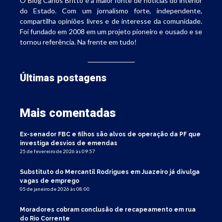
O Blog Carlos Britto é a maior fonte de notícias do interior
do Estado. Com um jornalismo forte, independente,
compartilha opiniões livres e de interesse da comunidade.
Foi fundado em 2008 em um projeto pioneiro e ousado e se
tornou referência. Na frente em tudo!
Últimas postagens
Mais comentadas
Ex-senador FBC e filhos são alvos de operação da PF que
investiga desvios de emendas
25 de fevereiro de 2026 às 09:57
Substituto do Mercantil Rodrigues em Juazeiro já divulga
vagas de emprego
05 de janeiro de 2026 às 08:00
Moradores cobram conclusão de recapeamento em rua
do Rio Corrente