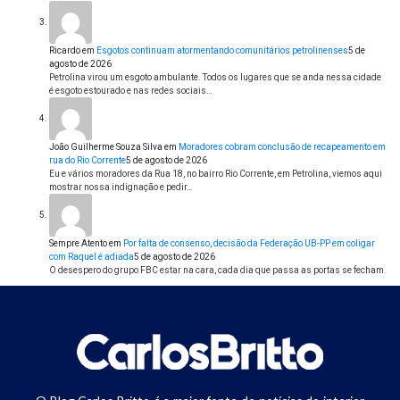
Ricardo
em
Esgotos continuam atormentando comunitários petrolinenses
5 de
agosto de 2026
Petrolina virou um esgoto ambulante. Todos os lugares que se anda nessa cidade
é esgoto estourado e nas redes sociais…
João Guilherme Souza Silva
em
Moradores cobram conclusão de recapeamento em
rua do Rio Corrente
5 de agosto de 2026
Eu e vários moradores da Rua 18, no bairro Rio Corrente, em Petrolina, viemos aqui
mostrar nossa indignação e pedir…
Sempre Atento
em
Por falta de consenso, decisão da Federação UB-PP em coligar
com Raquel é adiada
5 de agosto de 2026
O desespero do grupo FBC estar na cara, cada dia que passa as portas se fecham.