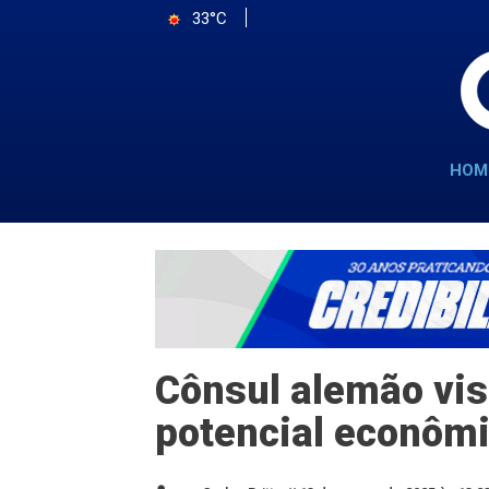
33°C
HOM
Cônsul alemão vis
potencial econômi