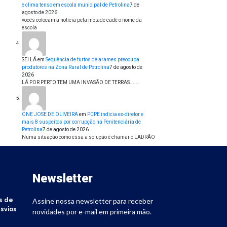
e clima tenso em escola municipal de Petrolina
7 de
agosto de 2026
vocês colocam a notícia pela metade cadê o nome da
escola
SEI LÁ
em
Sequência de furtos de arames preocupa
produtores na Zona Rural de Petrolina
7 de agosto de
2026
LÁ POR PERTO TEM UMA INVASÃO DE TERRAS......
ONE JOSE DE OLIVEIRA
em
PCPE indicia ex-diretor e
mais 8 suspeitos por corrupção na Penitenciária de
Petrolina
7 de agosto de 2026
Numa situação como essa a solução é chamar o LADRÃO
Newsletter
s de
Assine nossa newsletter para receber
svios
novidades por e-mail em primeira mão.