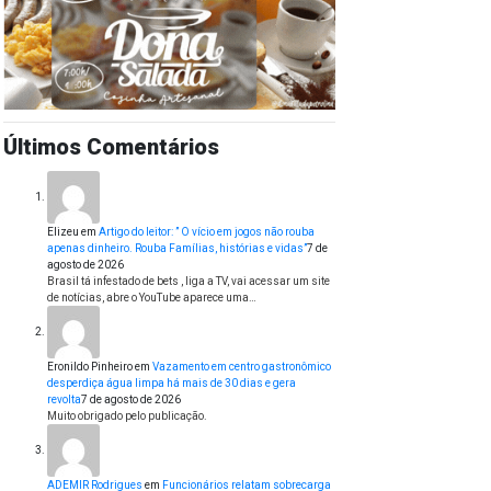
Últimos Comentários
Elizeu
em
Artigo do leitor: ” O vício em jogos não rouba
apenas dinheiro. Rouba Famílias, histórias e vidas”
7 de
agosto de 2026
Brasil tá infestado de bets , liga a TV, vai acessar um site
de notícias, abre o YouTube aparece uma…
Eronildo Pinheiro
em
Vazamento em centro gastronômico
desperdiça água limpa há mais de 30 dias e gera
revolta
7 de agosto de 2026
Muito obrigado pelo publicação.
ADEMIR Rodrigues
em
Funcionários relatam sobrecarga