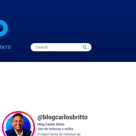
Search
TATO
Search
for: