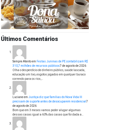
Últimos Comentários
Sempre Atento
em
Festas Juninas de PE contabilizam R$
310,7 milhões de recursos públicos
7 de agosto de 2026
Olha o desperdício de dinheiro público, saúde lascada,
educação um lixo, esgotos jogados em qualquer buraco
correndo para os rios,…
Luciane
em
Justiça diz que famílias do Nova Vida III
precisam de suporte antes de desocuparem residencial
7
de agosto de 2026
Bom que em 3 meses vamos poder alugar algumas
dessas casas igual a 60% das casas que foi dada a…