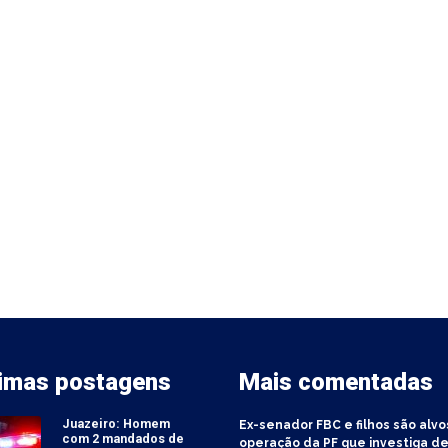
timas postagens
Mais comentadas
Juazeiro: Homem
Ex-senador FBC e filhos são alvo
com 2 mandados de
operação da PF que investiga de