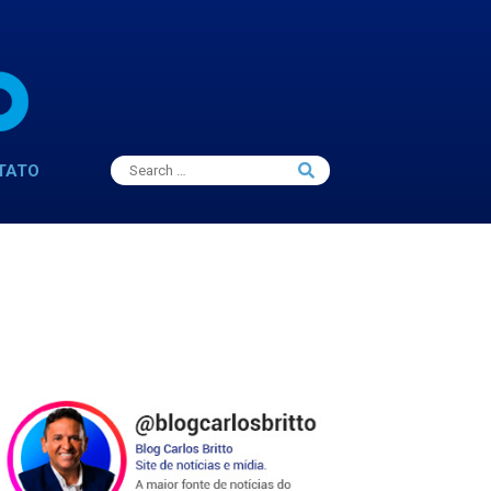
Search
TATO
Search
for: