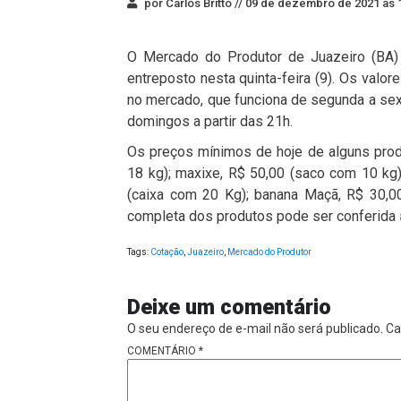
por Carlos Britto //
09 de dezembro de 2021 às 
O Mercado do Produtor de Juazeiro (BA) 
entreposto nesta quinta-feira (9). Os valo
no mercado, que funciona de segunda a sext
domingos a partir das 21h.
Os preços mínimos de hoje de alguns prod
18 kg); maxixe, R$ 50,00 (saco com 10 kg)
(caixa com 20 Kg); banana Maçã, R$ 30,00 
completa dos produtos pode ser conferida
Tags:
Cotação
,
Juazeiro
,
Mercado do Produtor
Deixe um comentário
O seu endereço de e-mail não será publicado.
Ca
COMENTÁRIO
*