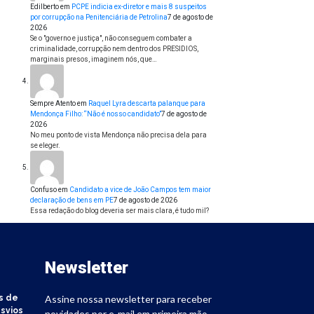
Edilberto
em
PCPE indicia ex-diretor e mais 8 suspeitos
por corrupção na Penitenciária de Petrolina
7 de agosto de
2026
Se o "governo e justiça", não conseguem combater a
criminalidade, corrupção nem dentro dos PRESIDIOS,
marginais presos, imaginem nós, que…
Sempre Atento
em
Raquel Lyra descarta palanque para
Mendonça Filho: “Não é nosso candidato”
7 de agosto de
2026
No meu ponto de vista Mendonça não precisa dela para
se eleger.
Confuso
em
Candidato a vice de João Campos tem maior
declaração de bens em PE
7 de agosto de 2026
Essa redação do blog deveria ser mais clara, é tudo mil?
Newsletter
s de
Assine nossa newsletter para receber
svios
novidades por e-mail em primeira mão.