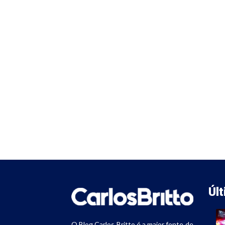
Úl
O Blog Carlos Britto é a maior fonte de