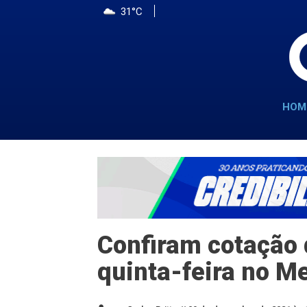
31°C
HOM
Confiram cotação 
quinta-feira no M