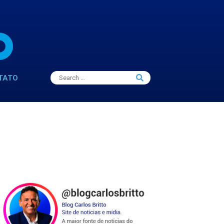
Search
TATO
Search
for: