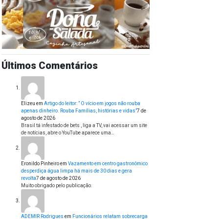
Últimos Comentários
Elizeu
em
Artigo do leitor: ” O vício em jogos não rouba
apenas dinheiro. Rouba Famílias, histórias e vidas”
7 de
agosto de 2026
Brasil tá infestado de bets , liga a TV, vai acessar um site
de notícias, abre o YouTube aparece uma…
Eronildo Pinheiro
em
Vazamento em centro gastronômico
desperdiça água limpa há mais de 30 dias e gera
revolta
7 de agosto de 2026
Muito obrigado pelo publicação.
ADEMIR Rodrigues
em
Funcionários relatam sobrecarga