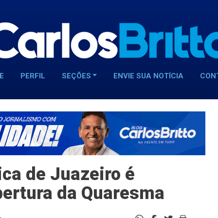
E
PERFIL
SEÇÕES
ENVIE SUA NOTÍCIA
CON
ca de Juazeiro é
bertura da Quaresma