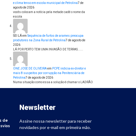
e clima tenso em escola municipal de Petrolina
7 de
agosto de 2026
vocês colocam a notícia pela metade cadê o nome da
escola
SEI LÁ
em
Sequência de furtos de arames preocupa
produtores na Zona Rural de Petrolina
7 de agosto de
2026
LÁ POR PERTO TEM UMA INVASÃO DE TERRAS......
ONE JOSE DE OLIVEIRA
em
PCPE indicia ex-diretor e
mais 8 suspeitos por corrupção na Penitenciária de
Petrolina
7 de agosto de 2026
Numa situação como essa a solução é chamar o LADRÃO
Newsletter
s de
Assine nossa newsletter para receber
svios
novidades por e-mail em primeira mão.