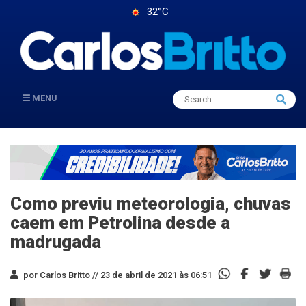
32°C
Search
MENU
Searc
for:
Como previu meteorologia, chuvas
caem em Petrolina desde a
madrugada
por Carlos Britto //
23 de abril de 2021 às 06:51