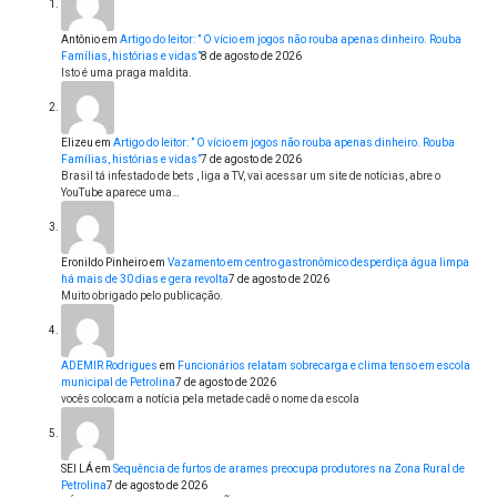
Antônio
em
Artigo do leitor: ” O vício em jogos não rouba apenas dinheiro. Rouba
Famílias, histórias e vidas”
8 de agosto de 2026
Isto é uma praga maldita.
Elizeu
em
Artigo do leitor: ” O vício em jogos não rouba apenas dinheiro. Rouba
Famílias, histórias e vidas”
7 de agosto de 2026
Brasil tá infestado de bets , liga a TV, vai acessar um site de notícias, abre o
YouTube aparece uma…
Eronildo Pinheiro
em
Vazamento em centro gastronômico desperdiça água limpa
há mais de 30 dias e gera revolta
7 de agosto de 2026
Muito obrigado pelo publicação.
ADEMIR Rodrigues
em
Funcionários relatam sobrecarga e clima tenso em escola
municipal de Petrolina
7 de agosto de 2026
vocês colocam a notícia pela metade cadê o nome da escola
SEI LÁ
em
Sequência de furtos de arames preocupa produtores na Zona Rural de
Petrolina
7 de agosto de 2026