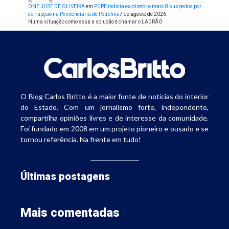
ONE JOSE DE OLIVEIRA
em
PCPE indicia ex-diretor e mais 8 suspeitos por
corrupção na Penitenciária de Petrolina
7 de agosto de 2026
Numa situação como essa a solução é chamar o LADRÃO
O Blog Carlos Britto é a maior fonte de notícias do interior
do Estado. Com um jornalismo forte, independente,
compartilha opiniões livres e de interesse da comunidade.
Foi fundado em 2008 em um projeto pioneiro e ousado e se
tornou referência. Na frente em tudo!
Últimas postagens
Mais comentadas