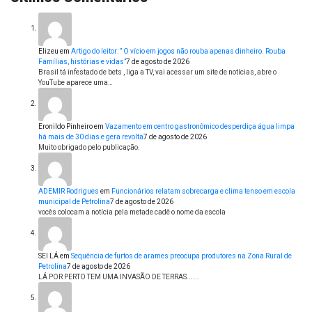
Elizeu
em
Artigo do leitor: ” O vício em jogos não rouba apenas dinheiro. Rouba
Famílias, histórias e vidas”
7 de agosto de 2026
Brasil tá infestado de bets , liga a TV, vai acessar um site de notícias, abre o
YouTube aparece uma…
Eronildo Pinheiro
em
Vazamento em centro gastronômico desperdiça água limpa
há mais de 30 dias e gera revolta
7 de agosto de 2026
Muito obrigado pelo publicação.
ADEMIR Rodrigues
em
Funcionários relatam sobrecarga e clima tenso em escola
municipal de Petrolina
7 de agosto de 2026
vocês colocam a notícia pela metade cadê o nome da escola
SEI LÁ
em
Sequência de furtos de arames preocupa produtores na Zona Rural de
Petrolina
7 de agosto de 2026
LÁ POR PERTO TEM UMA INVASÃO DE TERRAS......