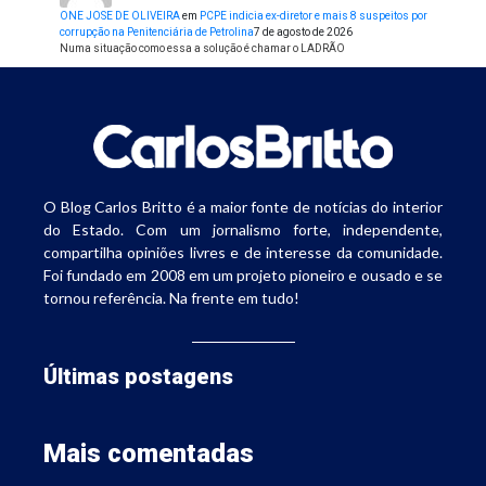
ONE JOSE DE OLIVEIRA
em
PCPE indicia ex-diretor e mais 8 suspeitos por
corrupção na Penitenciária de Petrolina
7 de agosto de 2026
Numa situação como essa a solução é chamar o LADRÃO
O Blog Carlos Britto é a maior fonte de notícias do interior
do Estado. Com um jornalismo forte, independente,
compartilha opiniões livres e de interesse da comunidade.
Foi fundado em 2008 em um projeto pioneiro e ousado e se
tornou referência. Na frente em tudo!
Últimas postagens
Mais comentadas