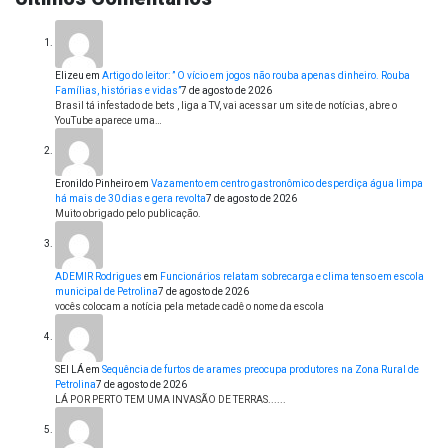
Elizeu
em
Artigo do leitor: ” O vício em jogos não rouba apenas dinheiro. Rouba
Famílias, histórias e vidas”
7 de agosto de 2026
Brasil tá infestado de bets , liga a TV, vai acessar um site de notícias, abre o
YouTube aparece uma…
Eronildo Pinheiro
em
Vazamento em centro gastronômico desperdiça água limpa
há mais de 30 dias e gera revolta
7 de agosto de 2026
Muito obrigado pelo publicação.
ADEMIR Rodrigues
em
Funcionários relatam sobrecarga e clima tenso em escola
municipal de Petrolina
7 de agosto de 2026
vocês colocam a notícia pela metade cadê o nome da escola
SEI LÁ
em
Sequência de furtos de arames preocupa produtores na Zona Rural de
Petrolina
7 de agosto de 2026
LÁ POR PERTO TEM UMA INVASÃO DE TERRAS......