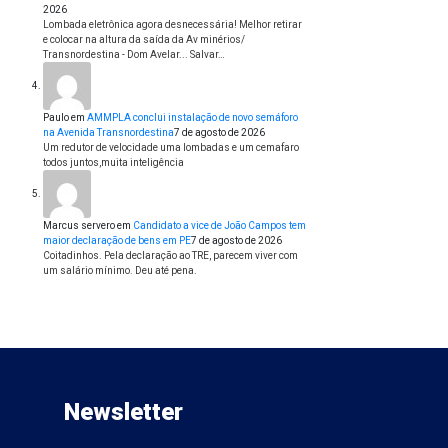
2026
Lombada eletrônica agora desnecessária! Melhor retirar
e colocar na altura da saída da Av minérios/
Transnordestina - Dom Avelar... Salvar…
Paulo
em
AMMPLA conclui instalação de novo semáforo
na Avenida Transnordestina
7 de agosto de 2026
Um redutor de velocidade uma lombadas e um cemafaro
todos juntos,muita inteligência
Marcus servero
em
Candidato a vice de João Campos tem
maior declaração de bens em PE
7 de agosto de 2026
Coitadinhos. Pela declaração ao TRE, parecem viver com
um salário mínimo. Deu até pena.
Newsletter