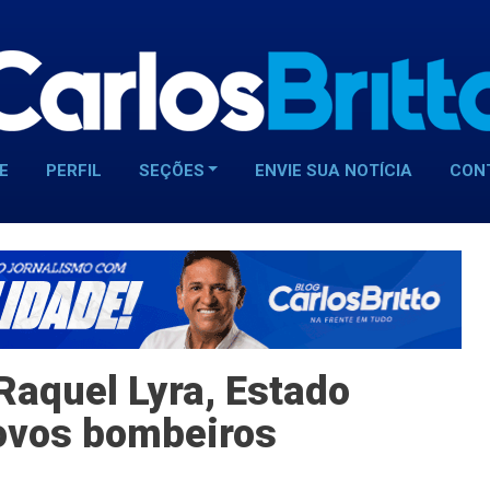
E
PERFIL
SEÇÕES
ENVIE SUA NOTÍCIA
CON
aquel Lyra, Estado
ovos bombeiros