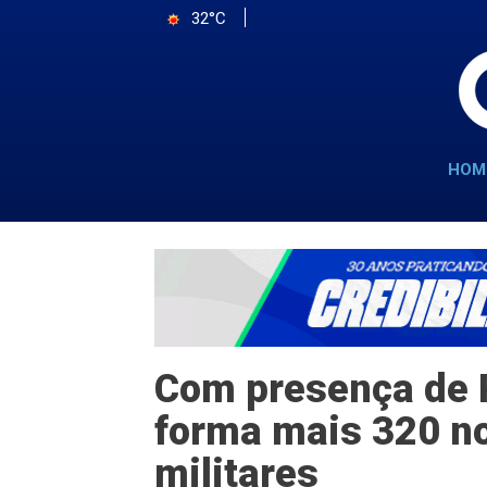
32°C
HOM
Com presença de R
forma mais 320 n
militares