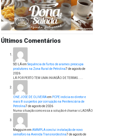
Últimos Comentários
SEI LÁ
em
Sequência de furtos de arames preocupa
produtores na Zona Rural de Petrolina
7 de agosto de
2026
LÁ POR PERTO TEM UMA INVASÃO DE TERRAS......
ONE JOSE DE OLIVEIRA
em
PCPE indicia ex-diretor e
mais 8 suspeitos por corrupção na Penitenciária de
Petrolina
7 de agosto de 2026
Numa situação como essa a solução é chamar o LADRÃO
Magguim
em
AMMPLA conclui instalação de novo
semáforo na Avenida Transnordestina
7 de agosto de