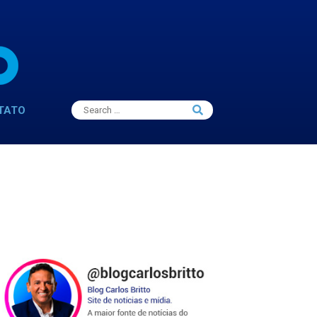
Search
TATO
Search
for: