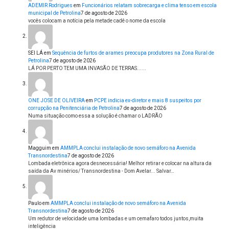
ADEMIR Rodrigues
em
Funcionários relatam sobrecarga e clima tenso em escola
municipal de Petrolina
7 de agosto de 2026
vocês colocam a notícia pela metade cadê o nome da escola
SEI LÁ
em
Sequência de furtos de arames preocupa produtores na Zona Rural de
Petrolina
7 de agosto de 2026
LÁ POR PERTO TEM UMA INVASÃO DE TERRAS......
ONE JOSE DE OLIVEIRA
em
PCPE indicia ex-diretor e mais 8 suspeitos por
corrupção na Penitenciária de Petrolina
7 de agosto de 2026
Numa situação como essa a solução é chamar o LADRÃO
Magguim
em
AMMPLA conclui instalação de novo semáforo na Avenida
Transnordestina
7 de agosto de 2026
Lombada eletrônica agora desnecessária! Melhor retirar e colocar na altura da
saída da Av minérios/ Transnordestina - Dom Avelar... Salvar…
Paulo
em
AMMPLA conclui instalação de novo semáforo na Avenida
Transnordestina
7 de agosto de 2026
Um redutor de velocidade uma lombadas e um cemafaro todos juntos,muita
inteligência