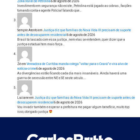
Zona Rural de Petrolina
6 de agosto de 2026
Investimento em segurança não existe , Petrolina está jogado as cobras , facções
tomando conta e agente Policial falando que…
Sempre Atento
em
Justiça diz que famílias do Nova Vida III precisam de suporte
antes de desocuparem residencial
6 de agosto de 2026
Brasil tá lascado com essa justiça , nem elas se entendem, quer dizer que a
justiça estadual tem mais força…
Zé
em
Vereadora de Curitiba manda colega “voltar para o Ceará” e vira alvo de
notícia-crime
6 de agosto de 2026
As divergências estão ficando cada dia mais insanáveis. Ainda haverá uma
guerra de secessão entre NE e SE neste século.…
Luciane
em
Justiça diz que famílias do Nova Vida III precisam de suporte antes de
desocuparem residencial
6 de agosto de 2026
Vou invadir também e esperar a prefeitura me pagar algum benefício, muito top
isso, obrigado justiça