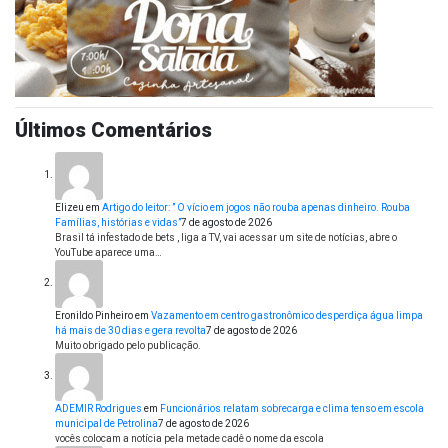
Últimos Comentários
Elizeu
em
Artigo do leitor: ” O vício em jogos não rouba apenas dinheiro. Rouba
Famílias, histórias e vidas”
7 de agosto de 2026
Brasil tá infestado de bets , liga a TV, vai acessar um site de notícias, abre o
YouTube aparece uma…
Eronildo Pinheiro
em
Vazamento em centro gastronômico desperdiça água limpa
há mais de 30 dias e gera revolta
7 de agosto de 2026
Muito obrigado pelo publicação.
ADEMIR Rodrigues
em
Funcionários relatam sobrecarga e clima tenso em escola
municipal de Petrolina
7 de agosto de 2026
vocês colocam a notícia pela metade cadê o nome da escola