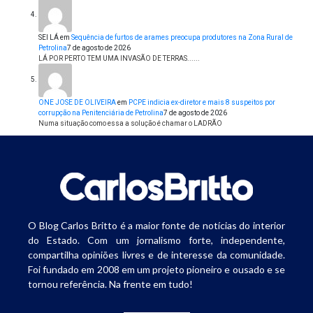
SEI LÁ
em
Sequência de furtos de arames preocupa produtores na Zona Rural de
Petrolina
7 de agosto de 2026
LÁ POR PERTO TEM UMA INVASÃO DE TERRAS......
ONE JOSE DE OLIVEIRA
em
PCPE indicia ex-diretor e mais 8 suspeitos por
corrupção na Penitenciária de Petrolina
7 de agosto de 2026
Numa situação como essa a solução é chamar o LADRÃO
O Blog Carlos Britto é a maior fonte de notícias do interior
do Estado. Com um jornalismo forte, independente,
compartilha opiniões livres e de interesse da comunidade.
Foi fundado em 2008 em um projeto pioneiro e ousado e se
tornou referência. Na frente em tudo!