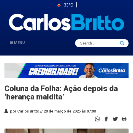
33°C
Search
MENU
Searc
for:
Coluna da Folha: Ação depois da
‘herança maldita’
por Carlos Britto //
20 de março de 2025 às 07:00