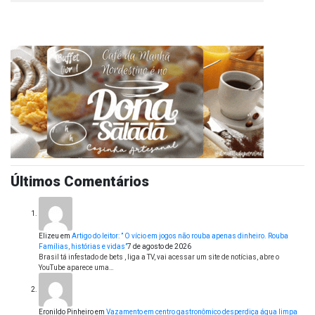
Últimos Comentários
Elizeu
em
Artigo do leitor: ” O vício em jogos não rouba apenas dinheiro. Rouba
Famílias, histórias e vidas”
7 de agosto de 2026
Brasil tá infestado de bets , liga a TV, vai acessar um site de notícias, abre o
YouTube aparece uma…
Eronildo Pinheiro
em
Vazamento em centro gastronômico desperdiça água limpa