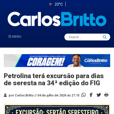
23°C
Search
MENU
Searc
for:
Petrolina terá excursão para dias
de seresta na 34ª edição do FIG
por Carlos Britto //
04 de julho de 2026 às 21:15