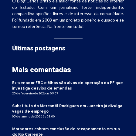
O Blog Carlos Britto é a maior fonte de notícias do interior
do Estado. Com um jornalismo forte, independente,
compartilha opiniões livres e de interesse da comunidade.
Foi fundado em 2008 em um projeto pioneiro e ousado e se
tornou referência. Na frente em tudo!
Últimas postagens
Mais comentadas
Ex-senador FBC e filhos são alvos de operação da PF que
investiga desvios de emendas
25 de fevereiro de 2026 às 09:57
Substituto do Mercantil Rodrigues em Juazeiro já divulga
vagas de emprego
05 de janeiro de 2026 às 08:00
Moradores cobram conclusão de recapeamento em rua
do Rio Corrente