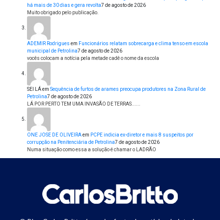
há mais de 30 dias e gera revolta
7 de agosto de 2026
Muito obrigado pelo publicação.
ADEMIR Rodrigues
em
Funcionários relatam sobrecarga e clima tenso em escola
municipal de Petrolina
7 de agosto de 2026
vocês colocam a notícia pela metade cadê o nome da escola
SEI LÁ
em
Sequência de furtos de arames preocupa produtores na Zona Rural de
Petrolina
7 de agosto de 2026
LÁ POR PERTO TEM UMA INVASÃO DE TERRAS......
ONE JOSE DE OLIVEIRA
em
PCPE indicia ex-diretor e mais 8 suspeitos por
corrupção na Penitenciária de Petrolina
7 de agosto de 2026
Numa situação como essa a solução é chamar o LADRÃO