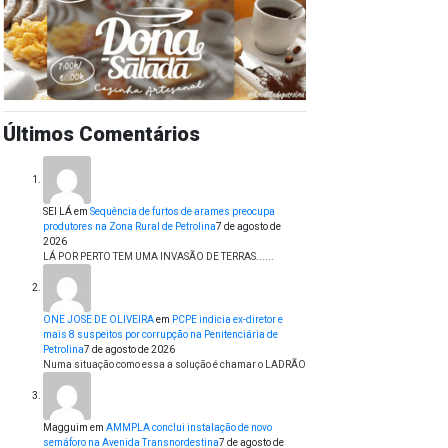
Últimos Comentários
SEI LÁ
em
Sequência de furtos de arames preocupa
produtores na Zona Rural de Petrolina
7 de agosto de
2026
LÁ POR PERTO TEM UMA INVASÃO DE TERRAS......
ONE JOSE DE OLIVEIRA
em
PCPE indicia ex-diretor e
mais 8 suspeitos por corrupção na Penitenciária de
Petrolina
7 de agosto de 2026
Numa situação como essa a solução é chamar o LADRÃO
Magguim
em
AMMPLA conclui instalação de novo
semáforo na Avenida Transnordestina
7 de agosto de