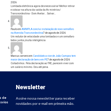
2026
Lombada eletrônica agora desnecessária! Melhor retirar
e colocar na altura da saída da Av minérios/
Transnordestina - Dom Avelar... Salvar…
Paulo
em
AMMPLA conclui instalação de novo semáforo
na Avenida Transnordestina
7 de agosto de 2026
Um redutor de velocidade uma lombadas e um cemafaro
todos juntos,muita inteligência
Marcus servero
em
Candidato a vice de João Campos tem
maior declaração de bens em PE
7 de agosto de 2026
Coitadinhos. Pela declaração ao TRE, parecem viver com
um salário mínimo. Deu até pena.
Newsletter
s de
Assine nossa newsletter para receber
svios
novidades por e-mail em primeira mão.