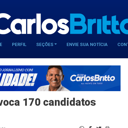
E
PERFIL
SEÇÕES
ENVIE SUA NOTÍCIA
CON
voca 170 candidatos