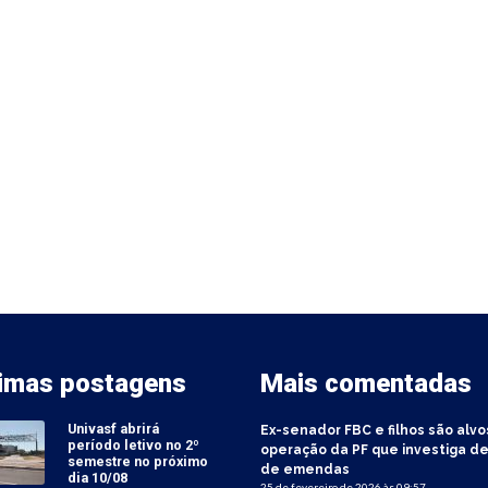
timas postagens
Mais comentadas
Univasf abrirá
Ex-senador FBC e filhos são alvo
período letivo no 2º
operação da PF que investiga de
semestre no próximo
de emendas
dia 10/08
25 de fevereiro de 2026 às 09:57