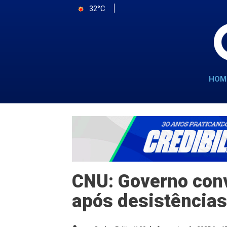
32°C
HOM
CNU: Governo con
após desistências