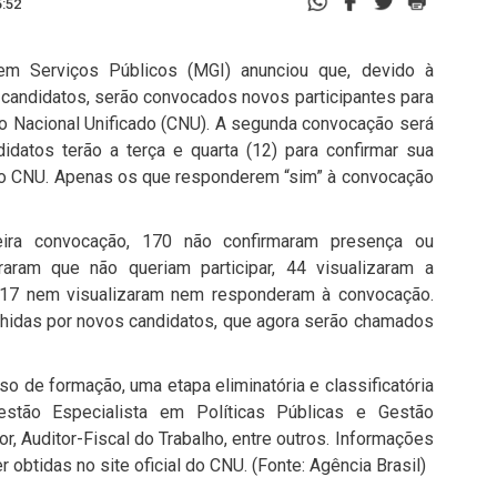
5:52
em Serviços Públicos (MGI) anunciou que, devido à
 candidatos, serão convocados novos participantes para
o Nacional Unificado (CNU). A segunda convocação será
didatos terão a terça e quarta (12) para confirmar sua
 do CNU. Apenas os que responderem “sim” à convocação
ra convocação, 170 não confirmaram presença ou
raram que não queriam participar, 44 visualizaram a
 17 nem visualizaram nem responderam à convocação.
hidas por novos candidatos, que agora serão chamados
 de formação, uma etapa eliminatória e classificatória
stão Especialista em Políticas Públicas e Gestão
r, Auditor-Fiscal do Trabalho, entre outros. Informações
btidas no site oficial do CNU. (Fonte: Agência Brasil)