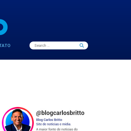
Search
TATO
Search
for: