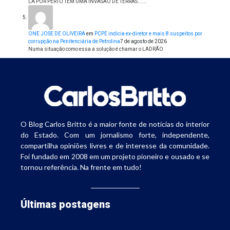
LÁ POR PERTO TEM UMA INVASÃO DE TERRAS......
ONE JOSE DE OLIVEIRA
em
PCPE indicia ex-diretor e mais 8 suspeitos por
corrupção na Penitenciária de Petrolina
7 de agosto de 2026
Numa situação como essa a solução é chamar o LADRÃO
O Blog Carlos Britto é a maior fonte de notícias do interior
do Estado. Com um jornalismo forte, independente,
compartilha opiniões livres e de interesse da comunidade.
Foi fundado em 2008 em um projeto pioneiro e ousado e se
tornou referência. Na frente em tudo!
Últimas postagens