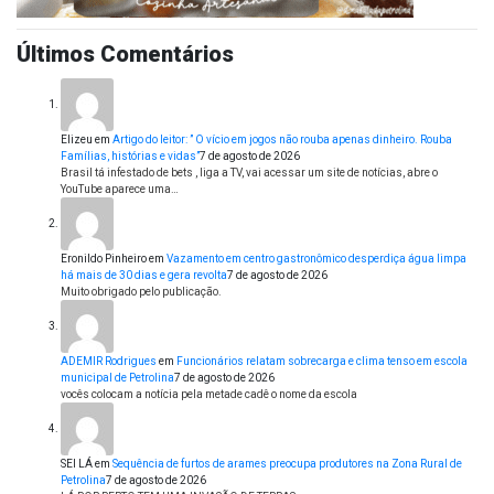
Últimos Comentários
Elizeu
em
Artigo do leitor: ” O vício em jogos não rouba apenas dinheiro. Rouba
Famílias, histórias e vidas”
7 de agosto de 2026
Brasil tá infestado de bets , liga a TV, vai acessar um site de notícias, abre o
YouTube aparece uma…
Eronildo Pinheiro
em
Vazamento em centro gastronômico desperdiça água limpa
há mais de 30 dias e gera revolta
7 de agosto de 2026
Muito obrigado pelo publicação.
ADEMIR Rodrigues
em
Funcionários relatam sobrecarga e clima tenso em escola
municipal de Petrolina
7 de agosto de 2026
vocês colocam a notícia pela metade cadê o nome da escola
SEI LÁ
em
Sequência de furtos de arames preocupa produtores na Zona Rural de
Petrolina
7 de agosto de 2026