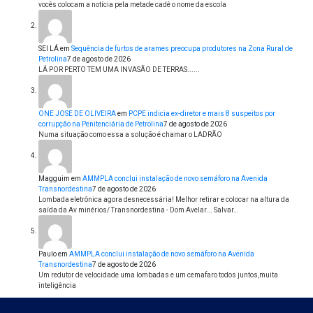
vocês colocam a notícia pela metade cadê o nome da escola
SEI LÁ
em
Sequência de furtos de arames preocupa produtores na Zona Rural de
Petrolina
7 de agosto de 2026
LÁ POR PERTO TEM UMA INVASÃO DE TERRAS......
ONE JOSE DE OLIVEIRA
em
PCPE indicia ex-diretor e mais 8 suspeitos por
corrupção na Penitenciária de Petrolina
7 de agosto de 2026
Numa situação como essa a solução é chamar o LADRÃO
Magguim
em
AMMPLA conclui instalação de novo semáforo na Avenida
Transnordestina
7 de agosto de 2026
Lombada eletrônica agora desnecessária! Melhor retirar e colocar na altura da
saída da Av minérios/ Transnordestina - Dom Avelar... Salvar…
Paulo
em
AMMPLA conclui instalação de novo semáforo na Avenida
Transnordestina
7 de agosto de 2026
Um redutor de velocidade uma lombadas e um cemafaro todos juntos,muita
inteligência