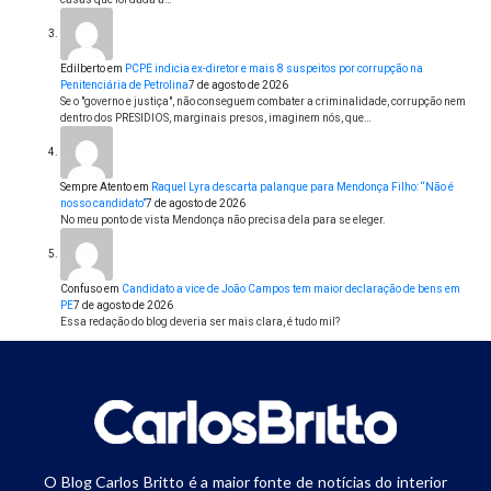
Edilberto
em
PCPE indicia ex-diretor e mais 8 suspeitos por corrupção na
Penitenciária de Petrolina
7 de agosto de 2026
Se o "governo e justiça", não conseguem combater a criminalidade, corrupção nem
dentro dos PRESIDIOS, marginais presos, imaginem nós, que…
Sempre Atento
em
Raquel Lyra descarta palanque para Mendonça Filho: “Não é
nosso candidato”
7 de agosto de 2026
No meu ponto de vista Mendonça não precisa dela para se eleger.
Confuso
em
Candidato a vice de João Campos tem maior declaração de bens em
PE
7 de agosto de 2026
Essa redação do blog deveria ser mais clara, é tudo mil?
O Blog Carlos Britto é a maior fonte de notícias do interior