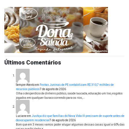
Últimos Comentários
Sempre Atento
em
Festas Juninas de PE contabilizam R$ 310,7 milhões de
recursos públicos
7 de agosto de 2026
Olha o desperdício de dinheiro público, saúde lascada, educação um lixo, esgotos
jogados em qualquer buraco correndo para os rios,…
Luciane
em
Justiça diz que famílias do Nova Vida III precisam de suporte antes de
desocuparem residencial
7 de agosto de 2026
Bom que em 3 meses vamos poder alugar algumas dessas casas igual a 60% das
casas que foi dada a…