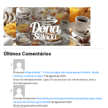
Últimos Comentários
Elizeu
em
Artigo do leitor: ” O vício em jogos não rouba apenas dinheiro. Rouba
Famílias, histórias e vidas”
7 de agosto de 2026
Brasil tá infestado de bets , liga a TV, vai acessar um site de notícias, abre o
YouTube aparece uma…
Eronildo Pinheiro
em
Vazamento em centro gastronômico desperdiça água limpa
há mais de 30 dias e gera revolta
7 de agosto de 2026
Muito obrigado pelo publicação.