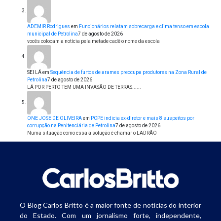
ADEMIR Rodrigues
em
Funcionários relatam sobrecarga e clima tenso em escola
municipal de Petrolina
7 de agosto de 2026
vocês colocam a notícia pela metade cadê o nome da escola
SEI LÁ
em
Sequência de furtos de arames preocupa produtores na Zona Rural de
Petrolina
7 de agosto de 2026
LÁ POR PERTO TEM UMA INVASÃO DE TERRAS......
ONE JOSE DE OLIVEIRA
em
PCPE indicia ex-diretor e mais 8 suspeitos por
corrupção na Penitenciária de Petrolina
7 de agosto de 2026
Numa situação como essa a solução é chamar o LADRÃO
O Blog Carlos Britto é a maior fonte de notícias do interior
do Estado. Com um jornalismo forte, independente,