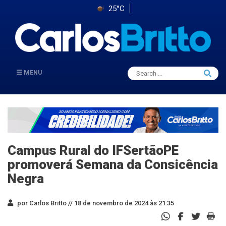
25°C
Search
MENU
Searc
for:
Campus Rural do IFSertãoPE
promoverá Semana da Consicência
Negra
por Carlos Britto //
18 de novembro de 2024 às 21:35