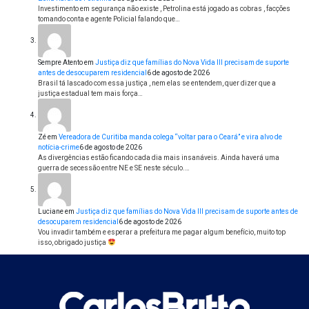
Investimento em segurança não existe , Petrolina está jogado as cobras , facções
tomando conta e agente Policial falando que…
Sempre Atento
em
Justiça diz que famílias do Nova Vida III precisam de suporte
antes de desocuparem residencial
6 de agosto de 2026
Brasil tá lascado com essa justiça , nem elas se entendem, quer dizer que a
justiça estadual tem mais força…
Zé
em
Vereadora de Curitiba manda colega “voltar para o Ceará” e vira alvo de
notícia-crime
6 de agosto de 2026
As divergências estão ficando cada dia mais insanáveis. Ainda haverá uma
guerra de secessão entre NE e SE neste século.…
Luciane
em
Justiça diz que famílias do Nova Vida III precisam de suporte antes de
desocuparem residencial
6 de agosto de 2026
Vou invadir também e esperar a prefeitura me pagar algum benefício, muito top
isso, obrigado justiça