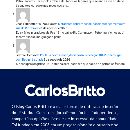
Petrolina virou um esgoto ambulante. Todos os lugares que se anda nessa cidade
é esgoto estourado e nas redes sociais…
João Guilherme Souza Silva
em
Moradores cobram conclusão de recapeamento em
rua do Rio Corrente
5 de agosto de 2026
Eu e vários moradores da Rua 18, no bairro Rio Corrente, em Petrolina, viemos aqui
mostrar nossa indignação e pedir…
Sempre Atento
em
Por falta de consenso, decisão da Federação UB-PP em coligar
com Raquel é adiada
5 de agosto de 2026
O desespero do grupo FBC estar na cara, cada dia que passa as portas se fecham.
O Blog Carlos Britto é a maior fonte de notícias do interior
do Estado. Com um jornalismo forte, independente,
compartilha opiniões livres e de interesse da comunidade.
Foi fundado em 2008 em um projeto pioneiro e ousado e se