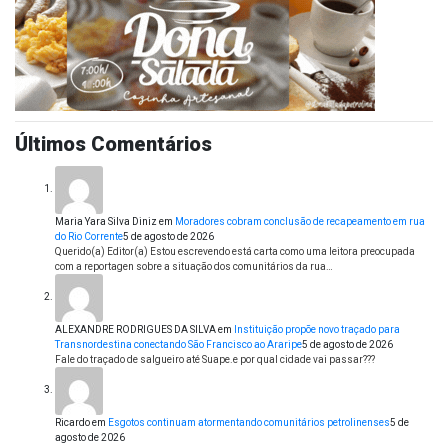
Últimos Comentários
Maria Yara Silva Diniz
em
Moradores cobram conclusão de recapeamento em rua
do Rio Corrente
5 de agosto de 2026
Querido(a) Editor(a) Estou escrevendo está carta como uma leitora preocupada
com a reportagen sobre a situação dos comunitários da rua…
ALEXANDRE RODRIGUES DA SILVA
em
Instituição propõe novo traçado para
Transnordestina conectando São Francisco ao Araripe
5 de agosto de 2026
Fale do traçado de salgueiro até Suape.e por qual cidade vai passar???
Ricardo
em
Esgotos continuam atormentando comunitários petrolinenses
5 de
agosto de 2026