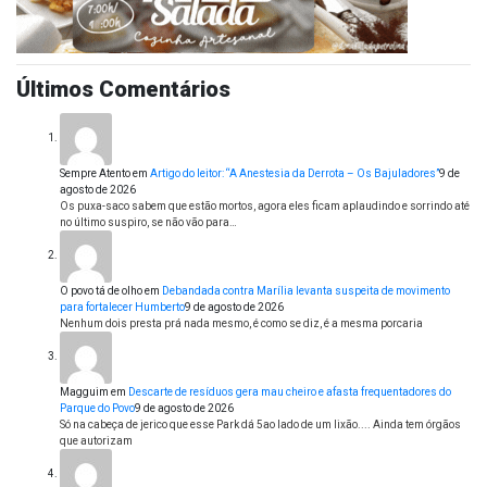
Últimos Comentários
Sempre Atento
em
Artigo do leitor: “A Anestesia da Derrota – Os Bajuladores”
9 de
agosto de 2026
Os puxa-saco sabem que estão mortos, agora eles ficam aplaudindo e sorrindo até
no último suspiro, se não vão para…
O povo tá de olho
em
Debandada contra Marília levanta suspeita de movimento
para fortalecer Humberto
9 de agosto de 2026
Nenhum dois presta prá nada mesmo, é como se diz, é a mesma porcaria
Magguim
em
Descarte de resíduos gera mau cheiro e afasta frequentadores do
Parque do Povo
9 de agosto de 2026
Só na cabeça de jerico que esse Park dá 5ao lado de um lixão.... Ainda tem órgãos
que autorizam