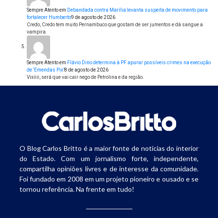
Sempre Atento
em
Debandada contra Marília levanta suspeita de movimento para
fortalecer Humberto
9 de agosto de 2026
Credo, Credo tem muito Pernambuco que gostam de ser jumentos e dá sangue a
vampira.
Sempre Atento
em
Flávio Dino determina à PF apurar possíveis crimes na execução
de ‘Emendas Pix’
8 de agosto de 2026
Vixiiii, será que vai cair nego de Petrolina e da região.
O Blog Carlos Britto é a maior fonte de notícias do interior
do Estado. Com um jornalismo forte, independente,
compartilha opiniões livres e de interesse da comunidade.
Foi fundado em 2008 em um projeto pioneiro e ousado e se
tornou referência. Na frente em tudo!