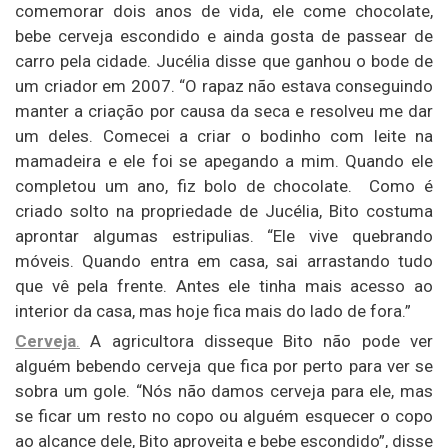
comemorar dois anos de vida, ele come chocolate,
bebe cerveja escondido e ainda gosta de passear de
carro pela cidade. Jucélia disse que ganhou o bode de
um criador em 2007. “O rapaz não estava conseguindo
manter a criação por causa da seca e resolveu me dar
um deles. Comecei a criar o bodinho com leite na
mamadeira e ele foi se apegando a mim. Quando ele
completou um ano, fiz bolo de chocolate. Como é
criado solto na propriedade de Jucélia, Bito costuma
aprontar algumas estripulias. “Ele vive quebrando
móveis. Quando entra em casa, sai arrastando tudo
que vê pela frente. Antes ele tinha mais acesso ao
interior da casa, mas hoje fica mais do lado de fora.”
Cerveja
.
A agricultora disseque Bito não pode ver
alguém bebendo cerveja que fica por perto para ver se
sobra um gole. “Nós não damos cerveja para ele, mas
se ficar um resto no copo ou alguém esquecer o copo
ao alcance dele, Bito aproveita e bebe escondido”, disse