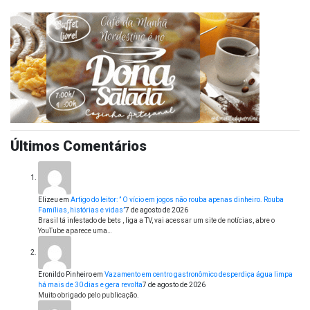
Últimos Comentários
Elizeu
em
Artigo do leitor: ” O vício em jogos não rouba apenas dinheiro. Rouba
Famílias, histórias e vidas”
7 de agosto de 2026
Brasil tá infestado de bets , liga a TV, vai acessar um site de notícias, abre o
YouTube aparece uma…
Eronildo Pinheiro
em
Vazamento em centro gastronômico desperdiça água limpa
há mais de 30 dias e gera revolta
7 de agosto de 2026
Muito obrigado pelo publicação.