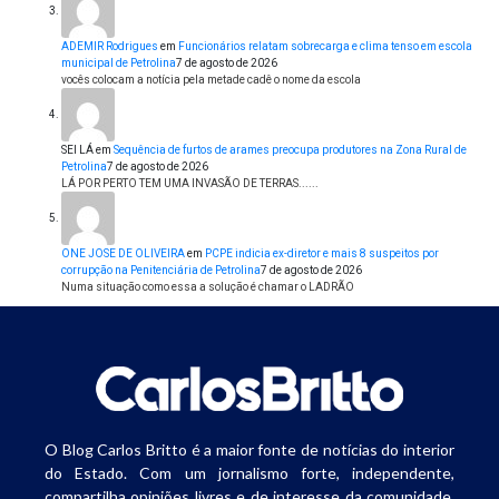
ADEMIR Rodrigues
em
Funcionários relatam sobrecarga e clima tenso em escola
municipal de Petrolina
7 de agosto de 2026
vocês colocam a notícia pela metade cadê o nome da escola
SEI LÁ
em
Sequência de furtos de arames preocupa produtores na Zona Rural de
Petrolina
7 de agosto de 2026
LÁ POR PERTO TEM UMA INVASÃO DE TERRAS......
ONE JOSE DE OLIVEIRA
em
PCPE indicia ex-diretor e mais 8 suspeitos por
corrupção na Penitenciária de Petrolina
7 de agosto de 2026
Numa situação como essa a solução é chamar o LADRÃO
O Blog Carlos Britto é a maior fonte de notícias do interior
do Estado. Com um jornalismo forte, independente,
compartilha opiniões livres e de interesse da comunidade.