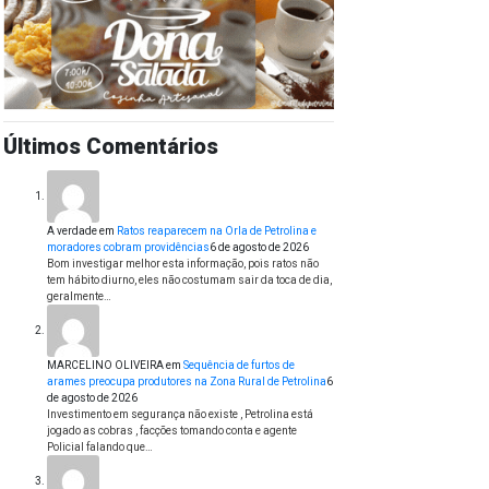
Últimos Comentários
A verdade
em
Ratos reaparecem na Orla de Petrolina e
moradores cobram providências
6 de agosto de 2026
Bom investigar melhor esta informação, pois ratos não
tem hábito diurno, eles não costumam sair da toca de dia,
geralmente…
MARCELINO OLIVEIRA
em
Sequência de furtos de
arames preocupa produtores na Zona Rural de Petrolina
6
de agosto de 2026
Investimento em segurança não existe , Petrolina está
jogado as cobras , facções tomando conta e agente
Policial falando que…