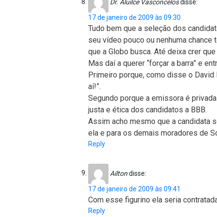
Dr. Aluilce Vasconcelos
disse:
17 de janeiro de 2009 às 09:30
Tudo bem que a seleção dos candidato
seu vídeo pouco ou nenhuma chance te
que a Globo busca. Até deixa crer qu
Mas daí a querer “forçar a barra” e ent
Primeiro porque, como disse o David
aí!”.
Segundo porque a emissora é privada
justa e ética dos candidatos a BBB.
Assim acho mesmo que a candidata só
ela e para os demais moradores de So
Reply
Ailton
disse:
17 de janeiro de 2009 às 09:41
Com esse figurino ela seria contrata
Reply