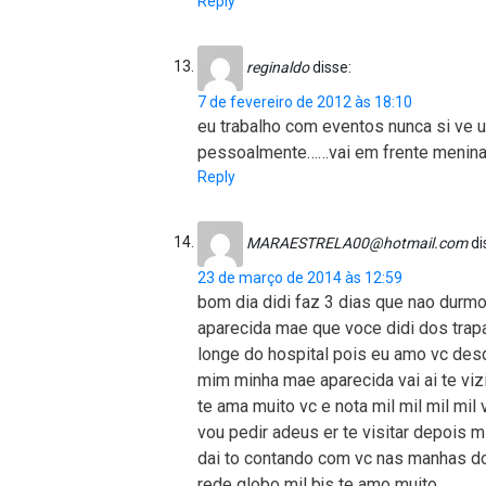
Reply
reginaldo
disse:
7 de fevereiro de 2012 às 18:10
eu trabalho com eventos nunca si ve 
pessoalmente……vai em frente menina
Reply
MARAESTRELA00@hotmail.com
di
23 de março de 2014 às 12:59
bom dia didi faz 3 dias que nao durm
aparecida mae que voce didi dos trap
longe do hospital pois eu amo vc des
mim minha mae aparecida vai ai te vizi
te ama muito vc e nota mil mil mil mi
vou pedir adeus er te visitar depois 
dai to contando com vc nas manhas do
rede globo mil bjs te amo muito