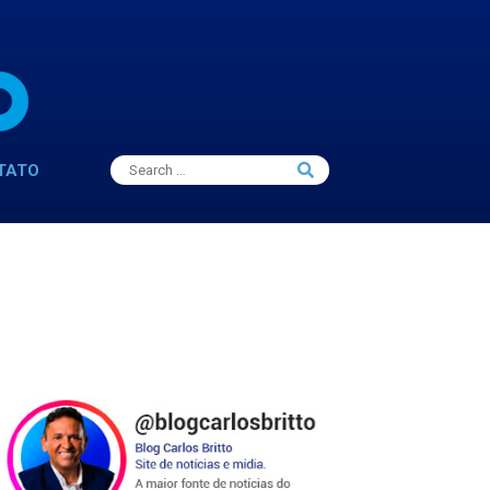
Search
TATO
Search
for: