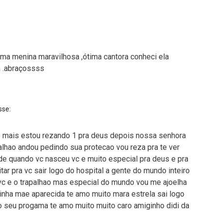
uma menina maravilhosa ,ótima cantora conheci ela
 .abraçossss
sse:
o mais estou rezando 1 pra deus depois nossa senhora
alhao andou pedindo sua protecao vou reza pra te ver
de quando vc nasceu vc e muito especial pra deus e pra
tar pra vc sair logo do hospital a gente do mundo inteiro
l vc e o trapalhao mas especial do mundo vou me ajoelha
minha mae aparecida te amo muito mara estrela sai logo
 seu progama te amo muito muito caro amiginho didi da