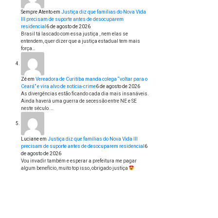
Sempre Atento
em
Justiça diz que famílias do Nova Vida
III precisam de suporte antes de desocuparem
residencial
6 de agosto de 2026
Brasil tá lascado com essa justiça , nem elas se
entendem, quer dizer que a justiça estadual tem mais
força…
Zé
em
Vereadora de Curitiba manda colega “voltar para o
Ceará” e vira alvo de notícia-crime
6 de agosto de 2026
As divergências estão ficando cada dia mais insanáveis.
Ainda haverá uma guerra de secessão entre NE e SE
neste século.…
Luciane
em
Justiça diz que famílias do Nova Vida III
precisam de suporte antes de desocuparem residencial
6
de agosto de 2026
Vou invadir também e esperar a prefeitura me pagar
algum benefício, muito top isso, obrigado justiça