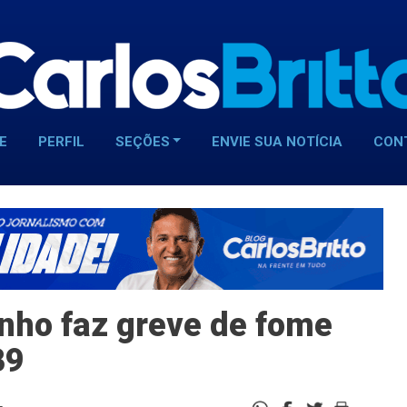
E
PERFIL
SEÇÕES
ENVIE SUA NOTÍCIA
CON
nho faz greve de fome
B9