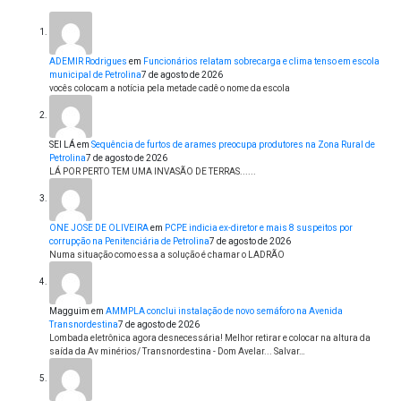
ADEMIR Rodrigues
em
Funcionários relatam sobrecarga e clima tenso em escola
municipal de Petrolina
7 de agosto de 2026
vocês colocam a notícia pela metade cadê o nome da escola
SEI LÁ
em
Sequência de furtos de arames preocupa produtores na Zona Rural de
Petrolina
7 de agosto de 2026
LÁ POR PERTO TEM UMA INVASÃO DE TERRAS......
ONE JOSE DE OLIVEIRA
em
PCPE indicia ex-diretor e mais 8 suspeitos por
corrupção na Penitenciária de Petrolina
7 de agosto de 2026
Numa situação como essa a solução é chamar o LADRÃO
Magguim
em
AMMPLA conclui instalação de novo semáforo na Avenida
Transnordestina
7 de agosto de 2026
Lombada eletrônica agora desnecessária! Melhor retirar e colocar na altura da
saída da Av minérios/ Transnordestina - Dom Avelar... Salvar…