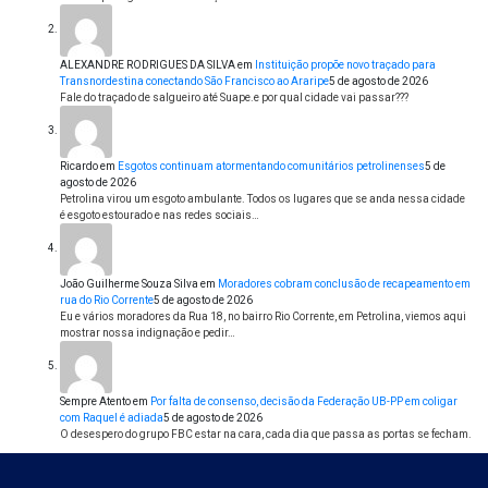
ALEXANDRE RODRIGUES DA SILVA
em
Instituição propõe novo traçado para
Transnordestina conectando São Francisco ao Araripe
5 de agosto de 2026
Fale do traçado de salgueiro até Suape.e por qual cidade vai passar???
Ricardo
em
Esgotos continuam atormentando comunitários petrolinenses
5 de
agosto de 2026
Petrolina virou um esgoto ambulante. Todos os lugares que se anda nessa cidade
é esgoto estourado e nas redes sociais…
João Guilherme Souza Silva
em
Moradores cobram conclusão de recapeamento em
rua do Rio Corrente
5 de agosto de 2026
Eu e vários moradores da Rua 18, no bairro Rio Corrente, em Petrolina, viemos aqui
mostrar nossa indignação e pedir…
Sempre Atento
em
Por falta de consenso, decisão da Federação UB-PP em coligar
com Raquel é adiada
5 de agosto de 2026
O desespero do grupo FBC estar na cara, cada dia que passa as portas se fecham.