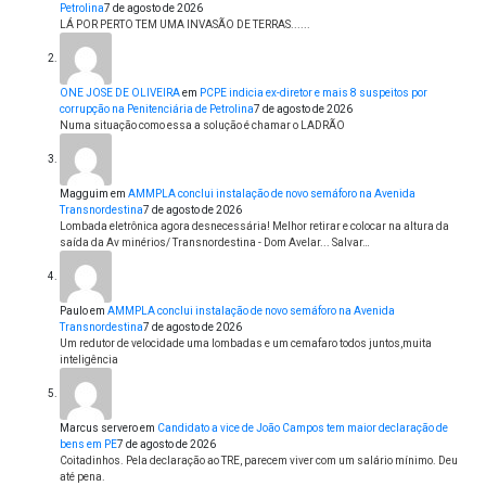
Petrolina
7 de agosto de 2026
LÁ POR PERTO TEM UMA INVASÃO DE TERRAS......
ONE JOSE DE OLIVEIRA
em
PCPE indicia ex-diretor e mais 8 suspeitos por
corrupção na Penitenciária de Petrolina
7 de agosto de 2026
Numa situação como essa a solução é chamar o LADRÃO
Magguim
em
AMMPLA conclui instalação de novo semáforo na Avenida
Transnordestina
7 de agosto de 2026
Lombada eletrônica agora desnecessária! Melhor retirar e colocar na altura da
saída da Av minérios/ Transnordestina - Dom Avelar... Salvar…
Paulo
em
AMMPLA conclui instalação de novo semáforo na Avenida
Transnordestina
7 de agosto de 2026
Um redutor de velocidade uma lombadas e um cemafaro todos juntos,muita
inteligência
Marcus servero
em
Candidato a vice de João Campos tem maior declaração de
bens em PE
7 de agosto de 2026
Coitadinhos. Pela declaração ao TRE, parecem viver com um salário mínimo. Deu
até pena.