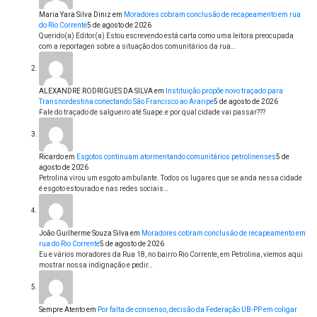
Maria Yara Silva Diniz
em
Moradores cobram conclusão de recapeamento em rua
do Rio Corrente
5 de agosto de 2026
Querido(a) Editor(a) Estou escrevendo está carta como uma leitora preocupada
com a reportagen sobre a situação dos comunitários da rua…
ALEXANDRE RODRIGUES DA SILVA
em
Instituição propõe novo traçado para
Transnordestina conectando São Francisco ao Araripe
5 de agosto de 2026
Fale do traçado de salgueiro até Suape.e por qual cidade vai passar???
Ricardo
em
Esgotos continuam atormentando comunitários petrolinenses
5 de
agosto de 2026
Petrolina virou um esgoto ambulante. Todos os lugares que se anda nessa cidade
é esgoto estourado e nas redes sociais…
João Guilherme Souza Silva
em
Moradores cobram conclusão de recapeamento em
rua do Rio Corrente
5 de agosto de 2026
Eu e vários moradores da Rua 18, no bairro Rio Corrente, em Petrolina, viemos aqui
mostrar nossa indignação e pedir…
Sempre Atento
em
Por falta de consenso, decisão da Federação UB-PP em coligar