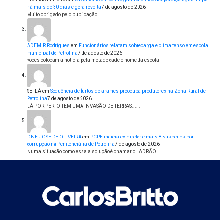
há mais de 30 dias e gera revolta
7 de agosto de 2026
Muito obrigado pelo publicação.
ADEMIR Rodrigues
em
Funcionários relatam sobrecarga e clima tenso em escola
municipal de Petrolina
7 de agosto de 2026
vocês colocam a notícia pela metade cadê o nome da escola
SEI LÁ
em
Sequência de furtos de arames preocupa produtores na Zona Rural de
Petrolina
7 de agosto de 2026
LÁ POR PERTO TEM UMA INVASÃO DE TERRAS......
ONE JOSE DE OLIVEIRA
em
PCPE indicia ex-diretor e mais 8 suspeitos por
corrupção na Penitenciária de Petrolina
7 de agosto de 2026
Numa situação como essa a solução é chamar o LADRÃO