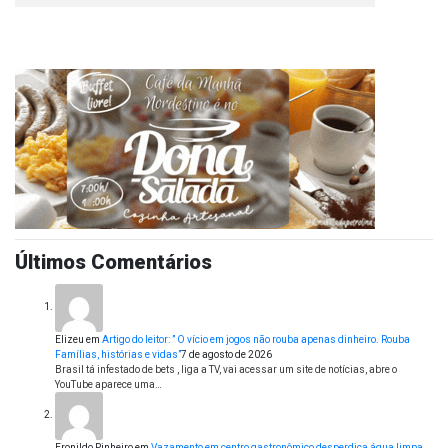
Últimos Comentários
Elizeu
em
Artigo do leitor: ” O vício em jogos não rouba apenas dinheiro. Rouba
Famílias, histórias e vidas”
7 de agosto de 2026
Brasil tá infestado de bets , liga a TV, vai acessar um site de notícias, abre o
YouTube aparece uma…
Eronildo Pinheiro
em
Vazamento em centro gastronômico desperdiça água limpa