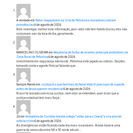
A verdade
em
Ratos reaparecem na Orla de Petrolina e moradores cobram
providências
6 de agosto de 2026
Bom investigar melhor esta informação, pois ratos não tem hábito diurno, eles não
costumam sair da toca de dia, geralmente…
MARCELINO OLIVEIRA
em
Sequência de furtos de arames preocupa produtores na
Zona Rural de Petrolina
6 de agosto de 2026
Investimento em segurança não existe , Petrolina está jogado as cobras , facções
tomando conta e agente Policial falando que…
Sempre Atento
em
Justiça diz que famílias do Nova Vida III precisam de suporte
antes de desocuparem residencial
6 de agosto de 2026
Brasil tá lascado com essa justiça , nem elas se entendem, quer dizer que a
justiça estadual tem mais força…
Zé
em
Vereadora de Curitiba manda colega “voltar para o Ceará” e vira alvo de
notícia-crime
6 de agosto de 2026
As divergências estão ficando cada dia mais insanáveis. Ainda haverá uma
guerra de secessão entre NE e SE neste século.…