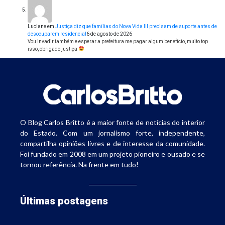
Luciane
em
Justiça diz que famílias do Nova Vida III precisam de suporte antes de
desocuparem residencial
6 de agosto de 2026
Vou invadir também e esperar a prefeitura me pagar algum benefício, muito top
isso, obrigado justiça
O Blog Carlos Britto é a maior fonte de notícias do interior
do Estado. Com um jornalismo forte, independente,
compartilha opiniões livres e de interesse da comunidade.
Foi fundado em 2008 em um projeto pioneiro e ousado e se
tornou referência. Na frente em tudo!
Últimas postagens