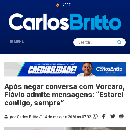
21°C
Search
MENU
Searc
for:
Após negar conversa com Vorcaro,
Flávio admite mensagens: “Estarei
contigo, sempre”
por Carlos Britto //
14 de maio de 2026 às 07:32