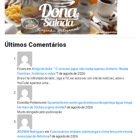
Últimos Comentários
Elizeu
em
Artigo do leitor: ” O vício em jogos não rouba apenas dinheiro. Rouba
Famílias, histórias e vidas”
7 de agosto de 2026
Brasil tá infestado de bets , liga a TV, vai acessar um site de notícias, abre o
YouTube aparece uma…
Eronildo Pinheiro
em
Vazamento em centro gastronômico desperdiça água limpa
há mais de 30 dias e gera revolta
7 de agosto de 2026
Muito obrigado pelo publicação.
ADEMIR Rodrigues
em
Funcionários relatam sobrecarga e clima tenso em escola
municipal de Petrolina
7 de agosto de 2026