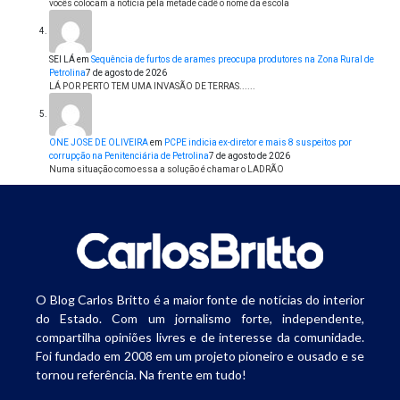
vocês colocam a notícia pela metade cadê o nome da escola
SEI LÁ
em
Sequência de furtos de arames preocupa produtores na Zona Rural de
Petrolina
7 de agosto de 2026
LÁ POR PERTO TEM UMA INVASÃO DE TERRAS......
ONE JOSE DE OLIVEIRA
em
PCPE indicia ex-diretor e mais 8 suspeitos por
corrupção na Penitenciária de Petrolina
7 de agosto de 2026
Numa situação como essa a solução é chamar o LADRÃO
O Blog Carlos Britto é a maior fonte de notícias do interior
do Estado. Com um jornalismo forte, independente,
compartilha opiniões livres e de interesse da comunidade.
Foi fundado em 2008 em um projeto pioneiro e ousado e se
tornou referência. Na frente em tudo!