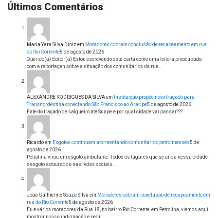
Últimos Comentários
Maria Yara Silva Diniz
em
Moradores cobram conclusão de recapeamento em rua
do Rio Corrente
5 de agosto de 2026
Querido(a) Editor(a) Estou escrevendo está carta como uma leitora preocupada
com a reportagen sobre a situação dos comunitários da rua…
ALEXANDRE RODRIGUES DA SILVA
em
Instituição propõe novo traçado para
Transnordestina conectando São Francisco ao Araripe
5 de agosto de 2026
Fale do traçado de salgueiro até Suape.e por qual cidade vai passar???
Ricardo
em
Esgotos continuam atormentando comunitários petrolinenses
5 de
agosto de 2026
Petrolina virou um esgoto ambulante. Todos os lugares que se anda nessa cidade
é esgoto estourado e nas redes sociais…
João Guilherme Souza Silva
em
Moradores cobram conclusão de recapeamento em
rua do Rio Corrente
5 de agosto de 2026
Eu e vários moradores da Rua 18, no bairro Rio Corrente, em Petrolina, viemos aqui
mostrar nossa indignação e pedir…