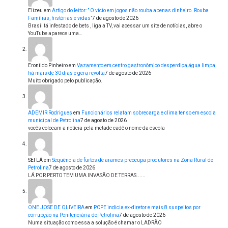
Elizeu
em
Artigo do leitor: ” O vício em jogos não rouba apenas dinheiro. Rouba
Famílias, histórias e vidas”
7 de agosto de 2026
Brasil tá infestado de bets , liga a TV, vai acessar um site de notícias, abre o
YouTube aparece uma…
Eronildo Pinheiro
em
Vazamento em centro gastronômico desperdiça água limpa
há mais de 30 dias e gera revolta
7 de agosto de 2026
Muito obrigado pelo publicação.
ADEMIR Rodrigues
em
Funcionários relatam sobrecarga e clima tenso em escola
municipal de Petrolina
7 de agosto de 2026
vocês colocam a notícia pela metade cadê o nome da escola
SEI LÁ
em
Sequência de furtos de arames preocupa produtores na Zona Rural de
Petrolina
7 de agosto de 2026
LÁ POR PERTO TEM UMA INVASÃO DE TERRAS......
ONE JOSE DE OLIVEIRA
em
PCPE indicia ex-diretor e mais 8 suspeitos por
corrupção na Penitenciária de Petrolina
7 de agosto de 2026
Numa situação como essa a solução é chamar o LADRÃO