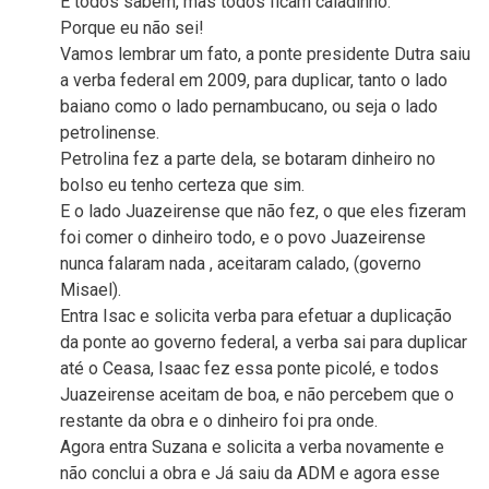
E todos sabem, mas todos ficam caladinho.
Porque eu não sei!
Vamos lembrar um fato, a ponte presidente Dutra saiu
a verba federal em 2009, para duplicar, tanto o lado
baiano como o lado pernambucano, ou seja o lado
petrolinense.
Petrolina fez a parte dela, se botaram dinheiro no
bolso eu tenho certeza que sim.
E o lado Juazeirense que não fez, o que eles fizeram
foi comer o dinheiro todo, e o povo Juazeirense
nunca falaram nada , aceitaram calado, (governo
Misael).
Entra Isac e solicita verba para efetuar a duplicação
da ponte ao governo federal, a verba sai para duplicar
até o Ceasa, Isaac fez essa ponte picolé, e todos
Juazeirense aceitam de boa, e não percebem que o
restante da obra e o dinheiro foi pra onde.
Agora entra Suzana e solicita a verba novamente e
não conclui a obra e Já saiu da ADM e agora esse